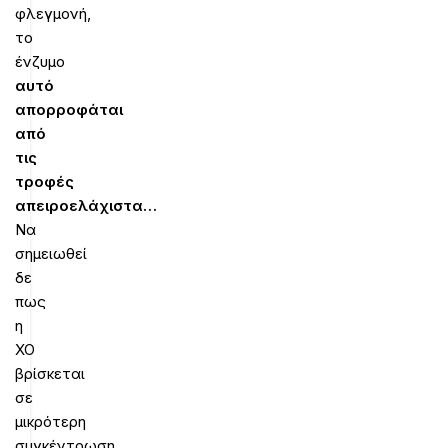
φλεγμονή,
το
ένζυμο
αυτό
απορροφάται
από
τις
τροφές
απειροελάχιστα…
Να
σημειωθεί
δε
πως
η
XO
βρίσκεται
σε
μικρότερη
συγκέντρωση