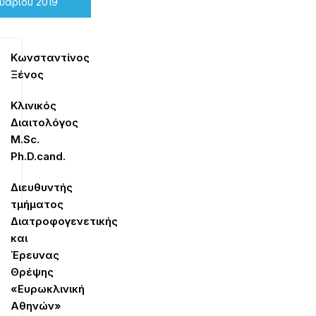
υαρίου 2019
Κωνσταντίνος
Ξένος
Κλινικός
Διαιτολόγος
M
.
Sc
.
Ph
.
D
.
cand
.
Διευθυντής
τμήματος
Διατροφογενετικής
και
Έρευνας
Θρέψης
«Ευρωκλινική
Αθηνών»