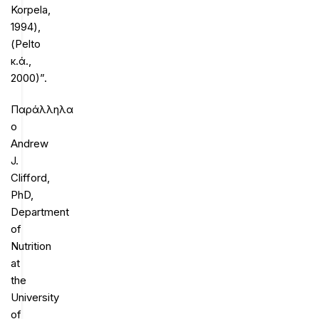
Korpela,
1994),
(Pelto
κ.ά.,
2000)”.
Παράλληλα
ο
Andrew
J.
Clifford,
PhD,
Department
of
Nutrition
at
the
University
of