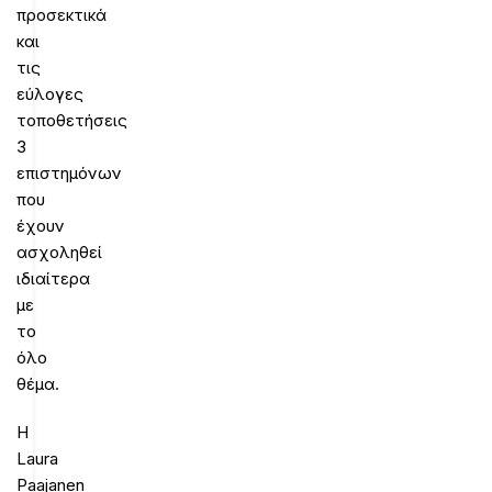
προσεκτικά
και
τις
εύλογες
τοποθετήσεις
3
επιστημόνων
που
έχουν
ασχοληθεί
ιδιαίτερα
με
το
όλο
θέμα.
Η
Laura
Paajanen