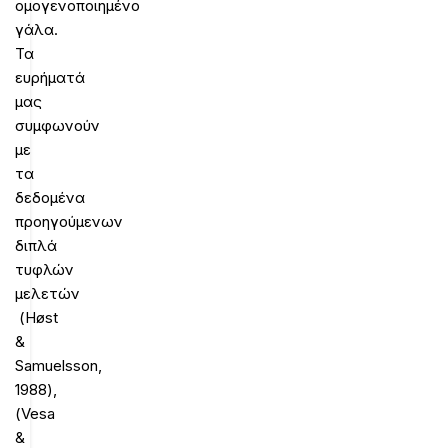
ομογενοποιημένο
γάλα.
Τα
ευρήματά
μας
συμφωνούν
με
τα
δεδομένα
προηγούμενων
διπλά
τυφλών
μελετών
(Høst
&
Samuelsson,
1988),
(Vesa
&