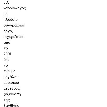
JD,
καρδιολόγος
με
πλούσιο
συγγραφικό
έργο,
ισχυρίζεται
από
το
2001
ότι
το
ένζυμο
μεγάλου
μοριακού
μεγέθους
(οξειδάση
της
ξανθίνης