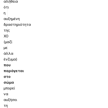
αλήθεια
ότι
η
αυξημένη
δραστηριότητα
της
XO
(μαζί
με
άλλα
ένζυμα)
που
παράγεται
στο
σώμα
μπορεί
να
αυξήσει
τη