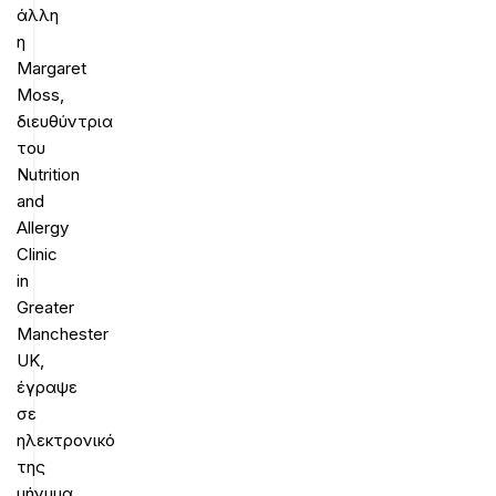
άλλη
η
Margaret
Moss,
διευθύντρια
του
Nutrition
and
Allergy
Clinic
in
Greater
Manchester
UK,
έγραψε
σε
ηλεκτρονικό
της
μήνυμα