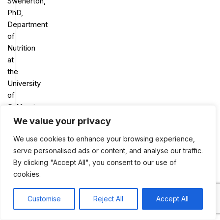
Swenerton,
PhD,
Department
of
Nutrition
at
the
University
of
California
at
We value your privacy
Davis,
We use cookies to enhance your browsing experience,
έγραψαν
serve personalised ads or content, and analyse our traffic.
στο
By clicking "Accept All", you consent to our use of
άρθρο
cookies.
τους
“Homogenized
Customise
Reject All
Accept All
Bovine
0
Milk
Shop
Sidebar
My account
Cart