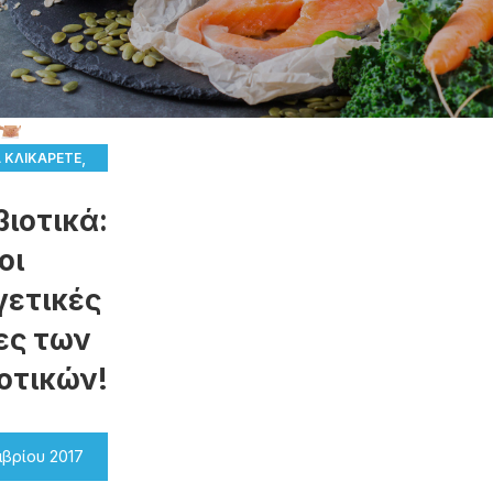
,
Α ΚΛΙΚΑΡΕΤΕ
,
 ΚΑΙ ΝΈΑ
ιοτικά:
ΜΑΤΑ ΤΟΥ
ΠΤΙΚΟΎ
οι
ΥΓΕΊΑ
γετικές
ες των
οτικών!
μβρίου 2017