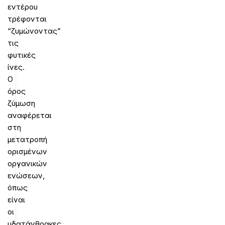
εντέρου
τρέφονται
“ζυμώνοντας”
τις
φυτικές
ίνες.
Ο
όρος
ζύμωση
αναφέρεται
στη
μετατροπή
ορισμένων
οργανικών
ενώσεων,
όπως
είναι
οι
υδατάνθρακες,