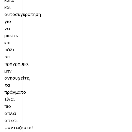
κόπο
και
αυτοσυγκράτηση
για
να
μπείτε
και
πάλι
σε
πρόγραμμα,
μην
ανησυχείτε,
τα
πράγματα
είναι
πιο
απλά
απ΄ότι
φαντάζεστε!