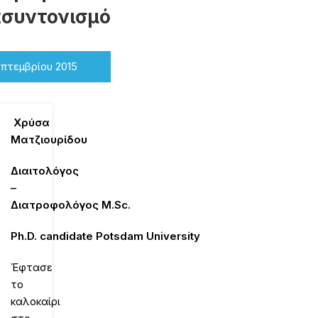
συντονισμό
επτεμβρίου 2015
Χρύσα
Ματζιουρίδου
Διαιτολόγος
–
Διατροφολόγος
M.Sc.
Ph
.
D
.
candidate Potsdam University
Έφτασε
το
καλοκαίρι