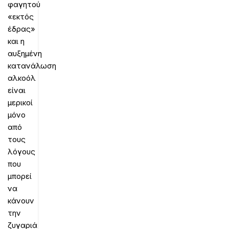
φαγητού
«εκτός
έδρας»
και η
αυξημένη
κατανάλωση
αλκοόλ
είναι
μερικοί
μόνο
από
τους
λόγους
που
μπορεί
να
κάνουν
την
ζυγαριά