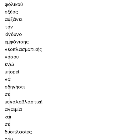
φολικού
οξέος
αυξάνει
τον
κίνδυνο
εμφάνισης
νεοπλασματικής
νόσου
ενώ
μπορεί
να
οδηγήσει
σε
μεγαλοβλαστική
αναιμία
και
σε
δυσπλασίες
του