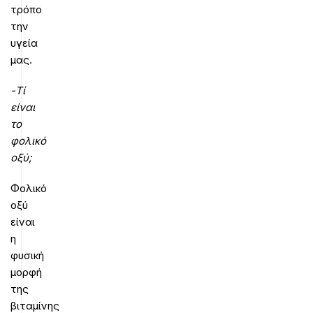
τρόπο
την
υγεία
μας.
-Τί
είναι
το
φoλικό
οξύ;
Φολικό
οξύ
είναι
η
φυσική
μορφή
της
βιταμίνης