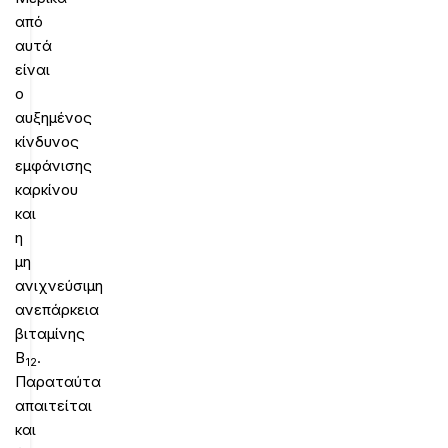
από
αυτά
είναι
ο
αυξημένος
κίνδυνος
εμφάνισης
καρκίνου
και
η
μη
ανιχνεύσιμη
ανεπάρκεια
βιταμίνης
Β
.
12
Παραταύτα
απαιτείται
και