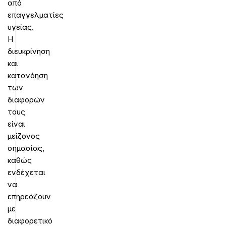
από
επαγγελματίες
υγείας.
Η
διευκρίνηση
και
κατανόηση
των
διαφορών
τους
είναι
μείζονος
σημασίας,
καθώς
ενδέχεται
να
επηρεάζουν
με
διαφορετικό