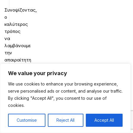
Συνοψίζοντας,
ο
καλύτερος
τρόπος
να
λαμβάνουμε
την
απαιραίτητη
για
We value your privacy
τον
οργανισμό
We use cookies to enhance your browsing experience,
βιταμίνη
serve personalised ads or content, and analyse our traffic.
Β
9
By clicking "Accept All", you consent to our use of
είναι
cookies.
η
κατανάλωση
Customise
Reject All
Accept All
0
τροφών
Shop
Sidebar
My account
Cart
που