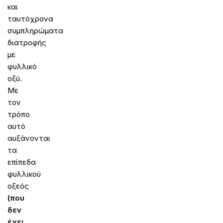
και
ταυτόχρονα
συμπληρώματα
διατροφής
με
φυλλικό
οξύ.
Με
τον
τρόπο
αυτό
αυξάνονται
τα
επίπεδα
φυλλικού
οξεός
(που
δεν
έχει