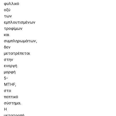
φυλλικό
οξύ
των
εμπλουτισμένων
τροφίμων
και
συμπληρωμάτων,
δεν
μετατρέπεται
στην
ενεργή
μορφή
5-
MTHF,
στο
πεπτικό
σύστημα.
Η
μετατροπή