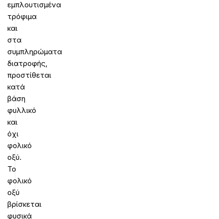
εμπλουτισμένα
τρόφιμα
και
στα
συμπληρώματα
διατροφής,
προστίθεται
κατά
βάση
φυλλικό
και
όχι
φολικό
οξύ.
Το
φολικό
οξύ
βρίσκεται
φυσικά