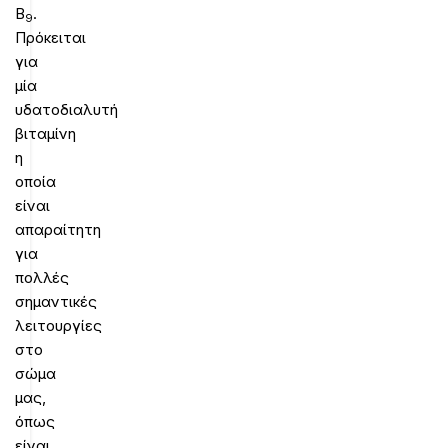
Β
.
9
Πρόκειται
για
μία
υδατοδιαλυτή
βιταμίνη
η
οποία
είναι
απαραίτητη
για
πολλές
σημαντικές
λειτουργίες
στο
σώμα
μας,
όπως
είναι