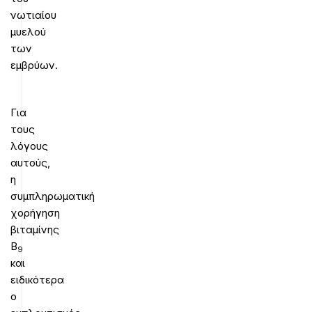
νωτιαίου
μυελού
των
εμβρύων.
Για
τους
λόγους
αυτούς,
η
συμπληρωματική
χορήγηση
βιταμίνης
Β
9
και
ειδικότερα
ο