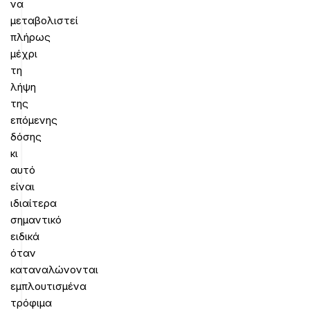
να
μεταβολιστεί
πλήρως
μέχρι
τη
λήψη
της
επόμενης
δόσης
κι
αυτό
είναι
ιδιαίτερα
σημαντικό
ειδικά
όταν
καταναλώνονται
εμπλουτισμένα
τρόφιμα