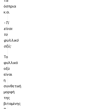
τα
όσπρια
κ.α.
-Τί
είναι
το
φυλλικό
οξύ;
Το
φυλλικό
οξύ
είναι
η
συνθετική
μορφή
της
βιταμίνης