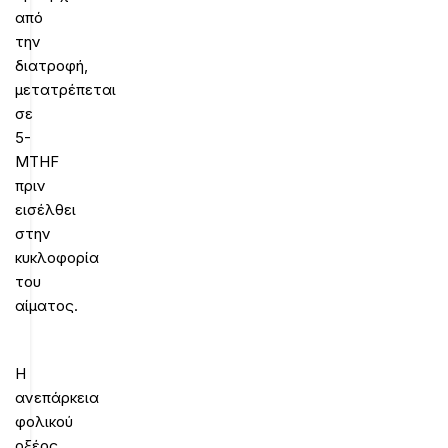
από
την
διατροφή,
μετατρέπεται
σε
5-
MTHF
πριν
εισέλθει
στην
κυκλοφορία
του
αίματος.
Η
ανεπάρκεια
φολικού
οξέος