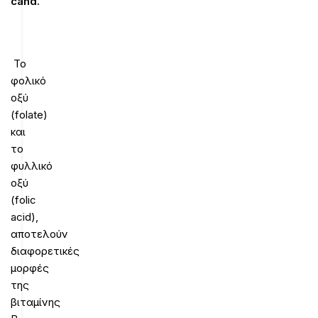
cand
.
Το
φολικό
οξύ
(folate)
και
το
φυλλικό
οξύ
(folic
acid),
αποτελούν
διαφορετικές
μορφές
της
βιταμίνης