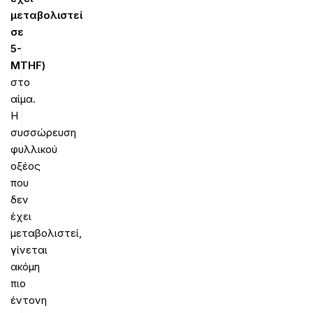
μεταβολιστεί
σε
5-
MTHF
)
στο
αίμα.
Η
συσσώρευση
φυλλικού
οξέος
που
δεν
έχει
μεταβολιστεί,
γίνεται
ακόμη
πιο
έντονη