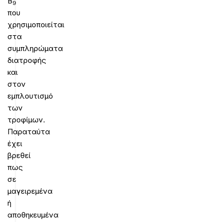
Β
9
που
χρησιμοποιείται
στα
συμπληρώματα
διατροφής
και
στον
εμπλουτισμό
των
τροφίμων.
Παραταύτα
έχει
βρεθεί
πως
σε
μαγειρεμένα
ή
αποθηκευμένα