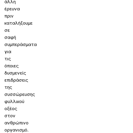
άλλη
έρευνα
πριν
καταλήξουμε
σε
σαφή
συμπεράσματα
για
τις
όποιες
δυσμενείς
επιδράσεις
της
συσσώρευσης
φυλλικού
οξέος
στον
ανθρώπινο
οργανισμό.