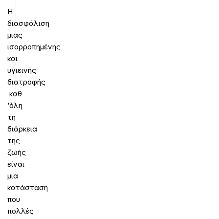
Η
διασφάλιση
μιας
ισορροπημένης
και
υγιεινής
διατροφής
καθ
‘όλη
τη
διάρκεια
της
ζωής
είναι
μια
κατάσταση
που
πολλές