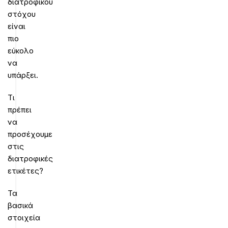
διατροφικού
στόχου
είναι
πιο
εύκολο
να
υπάρξει.
Τι
πρέπει
να
προσέχουμε
στις
διατροφικές
ετικέτες?
Τα
βασικά
στοιχεία