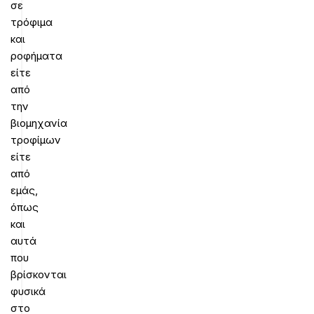
σε
τρόφιμα
και
ροφήματα
είτε
από
την
βιομηχανία
τροφίμων
είτε
από
εμάς,
όπως
και
αυτά
που
βρίσκονται
φυσικά
στο