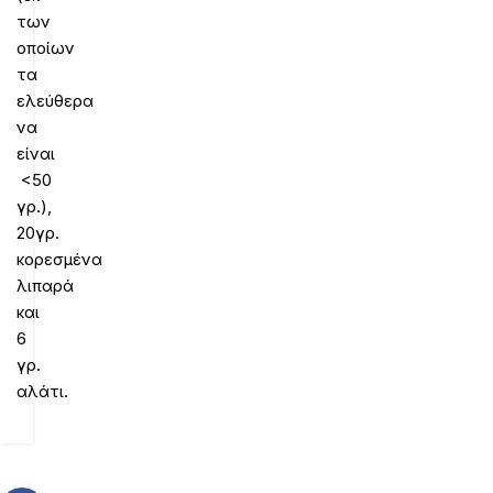
των
οποίων
τα
ελεύθερα
να
είναι
<50
γρ.),
20γρ.
κορεσμένα
λιπαρά
και
6
γρ.
αλάτι.