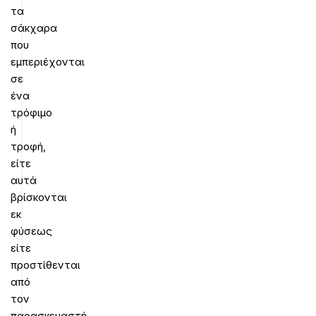
τα
σάκχαρα
που
εμπεριέχονται
σε
ένα
τρόφιμο
ή
τροφή,
είτε
αυτά
βρίσκονται
εκ
φύσεως
είτε
προστίθενται
από
τον
παρασκευαστή.