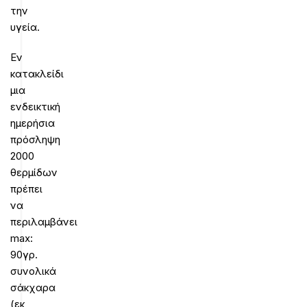
την
υγεία.
Εν
κατακλείδι
μια
ενδεικτική
ημερήσια
πρόσληψη
2000
θερμίδων
πρέπει
να
περιλαμβάνει
max:
90γρ.
συνολικά
σάκχαρα
(εκ