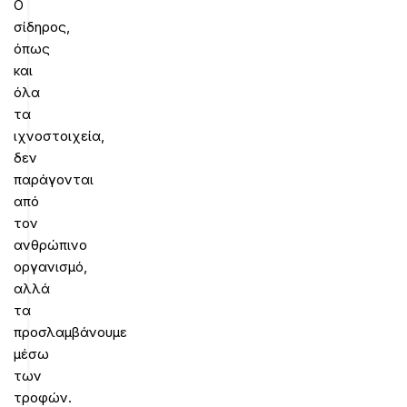
Ο
σίδηρος,
όπως
και
όλα
τα
ιχνοστοιχεία,
δεν
παράγονται
από
τον
ανθρώπινο
οργανισμό,
αλλά
τα
προσλαμβάνουμε
μέσω
των
τροφών.