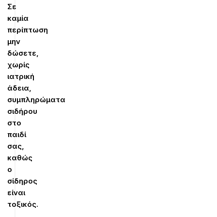
Σε
καμία
περίπτωση
μην
δώσετε,
χωρίς
ιατρική
άδεια,
συμπληρώματα
σιδήρου
στο
παιδί
σας,
καθώς
ο
σίδηρος
είναι
τοξικός.