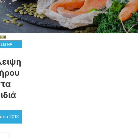
ΖΕΙ ΝΑ
ΚΑΡΕΤΕ
,
λειψη
ΡΟΠΗΜΈΝΗ
δήρου
ΑΤΡΟΦΉ
στα
ΥΓΕΊΑ
ιδιά
ΐου 2013