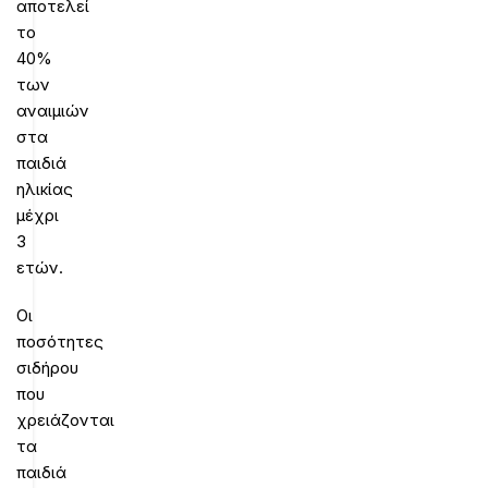
αποτελεί
το
40%
των
αναιμιών
στα
παιδιά
ηλικίας
μέχρι
3
ετών.
Οι
ποσότητες
σιδήρου
που
χρειάζονται
τα
παιδιά