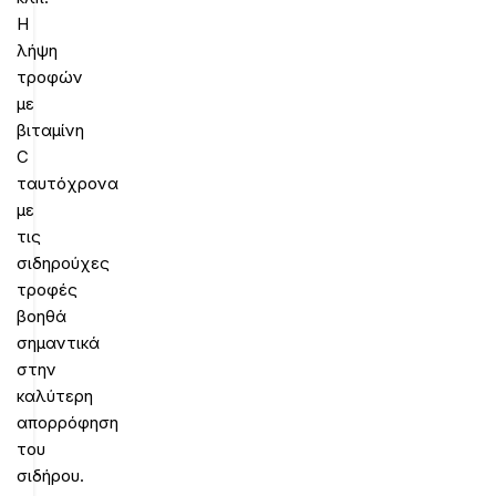
Η
λήψη
τροφών
με
βιταμίνη
C
ταυτόχρονα
με
τις
σιδηρούχες
τροφές
βοηθά
σημαντικά
στην
καλύτερη
απορρόφηση
του
σιδήρου.