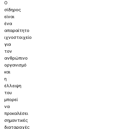
Ο
σίδηρος
είναι
ένα
απαραίτητο
ιχνοστοιχείο
για
τον
ανθρώπινο
οργανισμό
και
η
έλλειψη
του
μπορεί
να
προκαλέσει
σημαντικές
διαταραχές