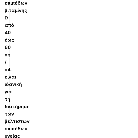
επιπέδων
βιταμίνης
D
από
40
έως
60
ng
/
mL
είναι
ιδανική
για
τη
διατήρηση
των
βέλτιστων
επιπέδων
υγείας