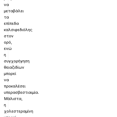
να
μεταβάλει
τα
επίπεδα
καλσιφεδιόλης
στον
ορό,
ενώ
η
συγχορήγηση
θειαζιδίων
μπορεί
να
προκαλέσει
υπερασβεστιαιμία.
Μάλιστα,
η
χολεστεραμίνη