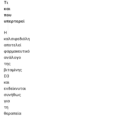
Τι
και
που
υπερτερεί
Η
καλσιφεδιόλη
αποτελεί
φαρμακευτικό
ανάλογο
της
βιταμίνης
D3
και
ενδείκνυται
συνήθως
για
τη
θεραπεία