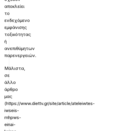
αποκλείει
το
ενδεχόμενο
εμφάνισης
τοξικότητας
ή
ανεπιθύμητων
παρενεργειών.
Μάλιστα,
σε
άλλο
άρθρο
μας
(https://www.diettv.gr/site/article/ateleiwtes-
iwseis-
mhpws-
einai-