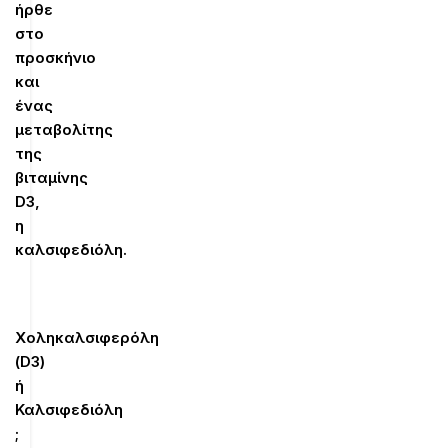
ήρθε
στο
προσκήνιο
και
ένας
μεταβολίτης
της
βιταμίνης
D
3,
η
καλσιφεδιόλη.
Χοληκαλσιφερόλη
(
D
3)
ή
Καλσιφεδιόλη
;