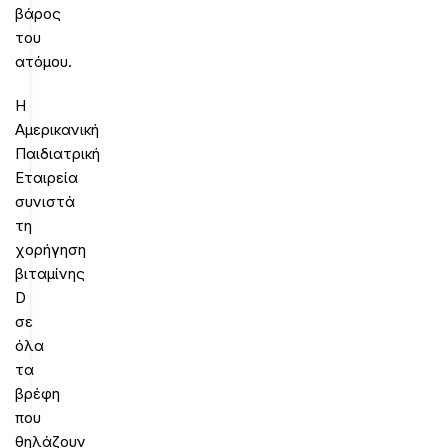
βάρος
του
ατόμου.
Η
Αμερικανική
Παιδιατρική
Εταιρεία
συνιστά
τη
χορήγηση
βιταμίνης
D
σε
όλα
τα
βρέφη
που
θηλάζουν