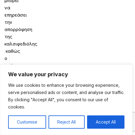
μπορεί
να
επηρεάσει
την
απορρόφηση
της
καλσιφεδιόλης
καθώς
ο
χρόνος
ημιζωής
We value your privacy
της
We use cookies to enhance your browsing experience,
καλσιφεδιόλης
serve personalised ads or content, and analyse our traffic.
μειώνεται
By clicking "Accept All", you consent to our use of
από
cookies.
φάρμακα
που
Customise
Reject All
Accept All
διεγείρουν
0
μικροσωμικά
Shop
Sidebar
My account
Cart