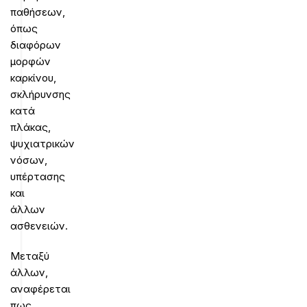
παθήσεων,
όπως
διαφόρων
μορφών
καρκίνου,
σκλήρυνσης
κατά
πλάκας,
ψυχιατρικών
νόσων,
υπέρτασης
και
άλλων
ασθενειών.
Μεταξύ
άλλων,
αναφέρεται
πως