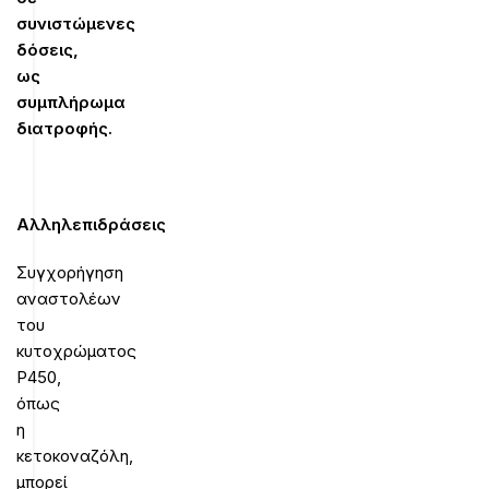
συνιστώμενες
δόσεις,
ως
συμπλήρωμα
διατροφής.
Αλληλεπιδράσεις
Συγχορήγηση
αναστολέων
του
κυτοχρώματος
P450,
όπως
η
κετοκοναζόλη,
μπορεί