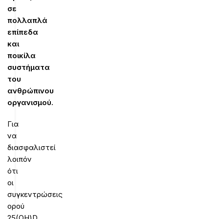
σε
πολλαπλά
επίπεδα
και
ποικίλα
συστήματα
του
ανθρώπινου
οργανισμού.
Για
να
διασφαλιστεί
λοιπόν
ότι
οι
συγκεντρώσεις
ορού
25(OH)D