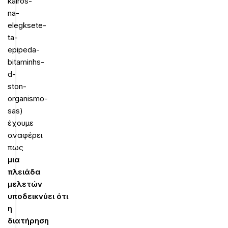
kairos-
na-
elegksete-
ta-
epipeda-
bitaminhs-
d-
ston-
organismo-
sas)
έχουμε
αναφέρει
πως
μια
πλειάδα
μελετών
υποδεικνύει ότι
η
διατήρηση