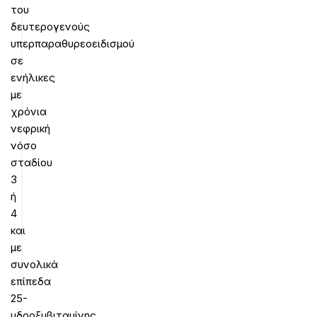
του
δευτερογενούς
υπερπαραθυρεοειδισμού
σε
ενήλικες
με
χρόνια
νεφρική
νόσο
σταδίου
3
ή
4
και
με
συνολικά
επίπεδα
25-
υδροξυβιταμίνης