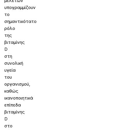
μελετών
υπογραμμίζουν
το
σημαντικότατο
ρόλο
της
βιταμίνης
D
στη
συνολική
υγεία
του
οργανισμού,
καθώς
ικανοποιητικά
επίπεδα
βιταμίνης
D
στο