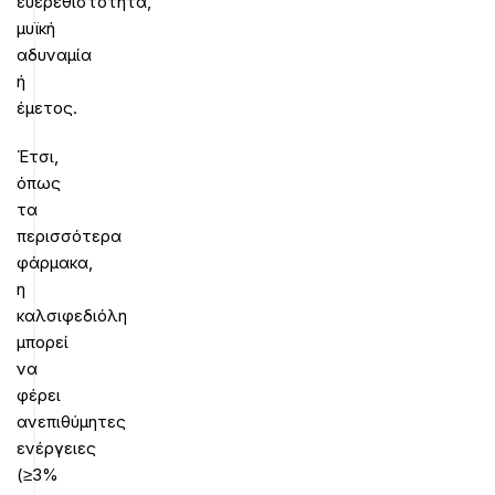
ευερεθιστότητα,
μυϊκή
αδυναμία
ή
έμετος.
Έτσι,
όπως
τα
περισσότερα
φάρμακα,
η
καλσιφεδιόλη
μπορεί
να
φέρει
ανεπιθύμητες
ενέργειες
(≥3%