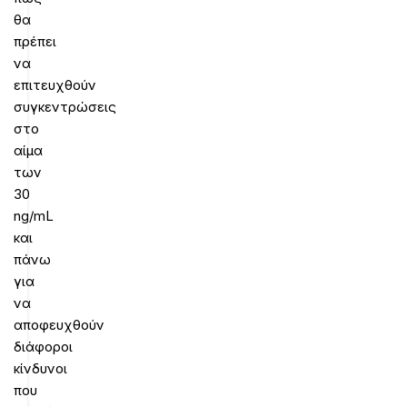
θα
πρέπει
να
επιτευχθούν
συγκεντρώσεις
στο
αίμα
των
30
ng/mL
και
πάνω
για
να
αποφευχθούν
διάφοροι
κίνδυνοι
που