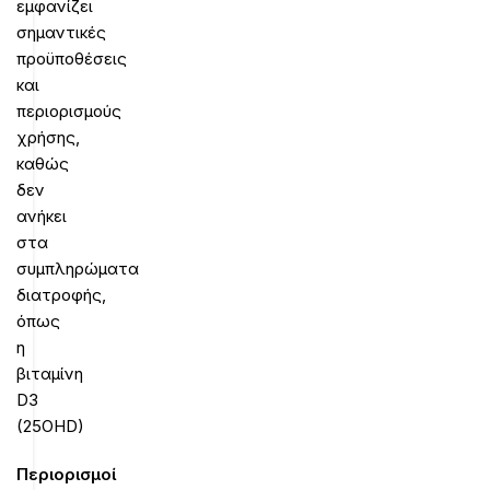
εμφανίζει
σημαντικές
προϋποθέσεις
και
περιορισμούς
χρήσης,
καθώς
δεν
ανήκει
στα
συμπληρώματα
διατροφής,
όπως
η
βιταμίνη
D3
(25OHD)
Περιορισμοί