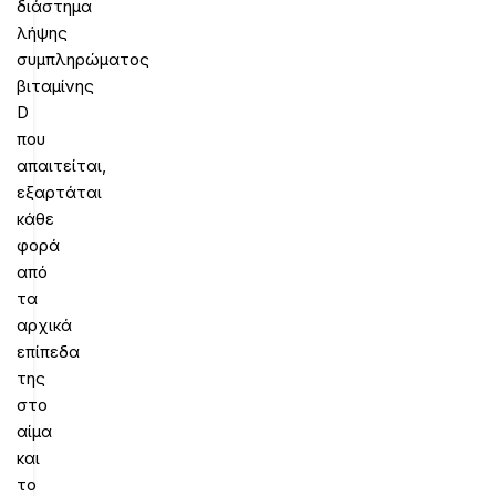
διάστημα
λήψης
συμπληρώματος
βιταμίνης
D
που
απαιτείται,
εξαρτάται
κάθε
φορά
από
τα
αρχικά
επίπεδα
της
στο
αίμα
και
το