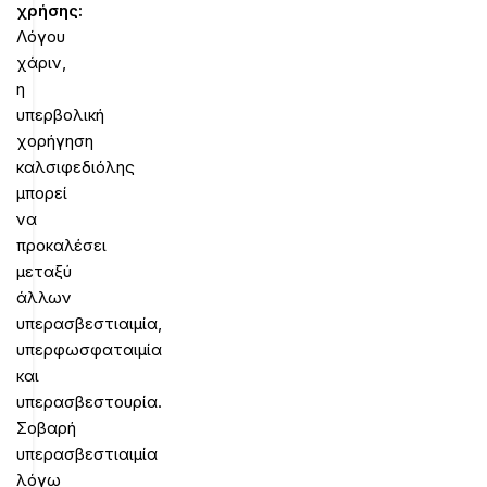
χρήσης:
Λόγου
χάριν,
η
υπερβολική
χορήγηση
καλσιφεδιόλης
μπορεί
να
προκαλέσει
μεταξύ
άλλων
υπερασβεστιαιμία,
υπερφωσφαταιμία
και
υπερασβεστουρία.
Σοβαρή
υπερασβεστιαιμία
λόγω