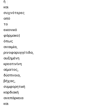
ή
και
συχνότερες
από
το
εικονικό
φάρμακο)
όπως
αναιμία,
ρινοφαρυγγίτιδα,
αυξημένη
κρεατινίνη
αίματος,
δύσπνοια,
βήχας,
συμφορητική
καρδιακή
ανεπάρκεια
και