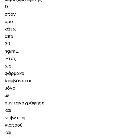
D
στον
ορό
κάτω
από
30
ng/mL.
Έτσι,
ως
φάρμακο,
λαμβάνεται
μόνο
με
συνταγογράφηση
και
επίβλεψη
γιατρού
και