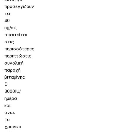
προσεγγίζουν
τα
40
ng/ml,
απαιτείται
στις
περισσότερες
περιπτώσεις
συνολική
παροχή
βιταμίνης
D
3000IU/
ημέρα
και
άνω.
Το
χρονικό