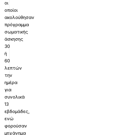
οι
οποίοι
ακολούθησαν
πρόγραμμα
σωματικής
άσκησης
30
ή
60
λεπτών
την
ημέρα
για
συνολικά
13
εβδομάδες,
ενώ
φορούσαν
μηχάνημα