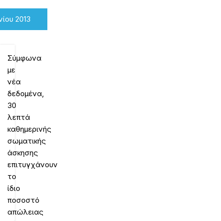
νίου 2013
Σύμφωνα
με
νέα
δεδομένα,
30
λεπτά
καθημερινής
σωματικής
άσκησης
επιτυγχάνουν
το
ίδιο
ποσοστό
απώλειας