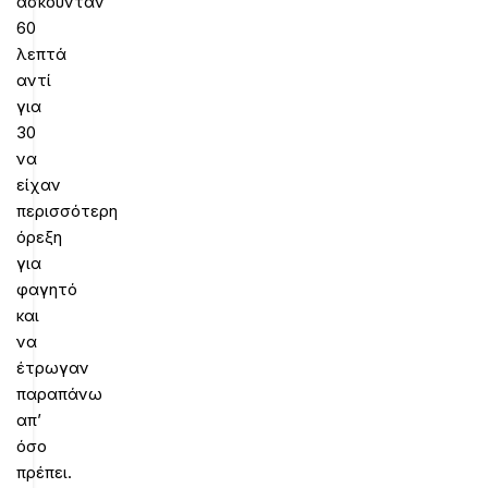
ασκούνταν
60
λεπτά
αντί
για
30
να
είχαν
περισσότερη
όρεξη
για
φαγητό
και
να
έτρωγαν
παραπάνω
απ’
όσο
πρέπει.