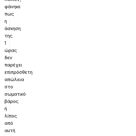
φάνηκε
πως
η
άσκηση
της
1
ώρας
δεν
παρέχει
επιπρόσθετη
απώλεια
στο
σωματικό
βάρος
ή
λίπος
από
αυτή