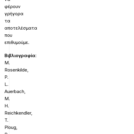
φέρουν
γρήγορα
τα
αποτελέσματα
που
επιθυμούμε.
Βιβλιογραφία
:
M.
Rosenkilde,
P.
L.
Auerbach,
M.
H.
Reichkendler,
T.
Ploug,