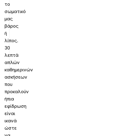
το
σωματικό
μας
βάρος
ή
λίπος.
30
λεπτά
απλών
καθημερινών
ασκήσεων
που
προκαλούν
ήπια
εφίδρωση
είναι
ικανά
ώστε
να