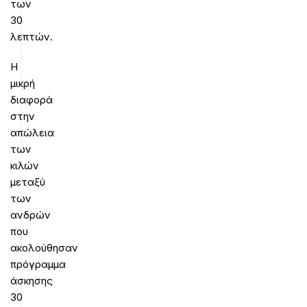
των
30
λεπτών.
Η
μικρή
διαφορά
στην
απώλεια
των
κιλών
μεταξύ
των
ανδρών
που
ακολούθησαν
πρόγραμμα
άσκησης
30