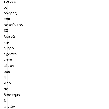
έρευνα,
οι
άνδρες
που
ασκούνταν
30
λεπτά
την
ημέρα
έχασαν
κατά
μέσον
όρο
4
κιλά
σε
διάστημα
3
μηνών