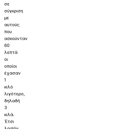
σε
σύγκριση
με
αυτούς
που
ασκούνταν
60
λεπτά
οι
οποίοι
έχασαν
1
κιλό
λιγότερο,
δηλαδή
3
κιλά.
Έτσι
λοιπόν,