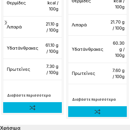
Θερμίδες
kcal /
Θερμίδες
kcal /
100g
100g
21.70 g
21.10 g
Λιπαρά
Λιπαρά
/ 100g
/ 100g
60.30
61.10 g
Υδατάνθρακες
Υδατάνθρακες
g /
/ 100g
100g
7.30 g
Πρωτεΐνες
7.60 g
/ 100g
Πρωτεΐνες
/ 100g
Διαβάστε περισσότερα
Διαβάστε περισσότερα
Χρήσιμα