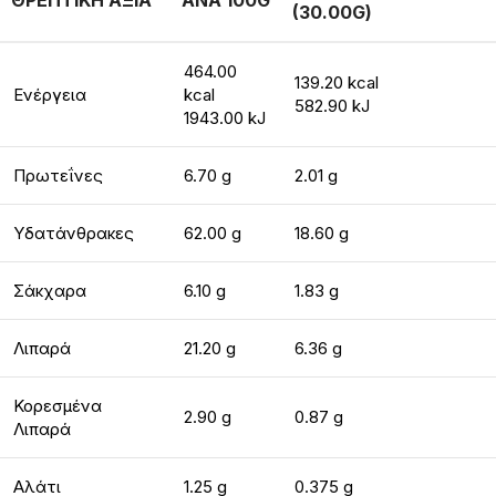
ΘΡΕΠΤΙΚΗ ΑΞΙΑ
ΑΝΑ 100G
(30.00G)
464.00
139.20 kcal
Ενέργεια
kcal
582.90 kJ
1943.00 kJ
Πρωτεΐνες
6.70 g
2.01 g
Υδατάνθρακες
62.00 g
18.60 g
Σάκχαρα
6.10 g
1.83 g
Λιπαρά
21.20 g
6.36 g
Κορεσμένα
2.90 g
0.87 g
Λιπαρά
Αλάτι
1.25 g
0.375 g