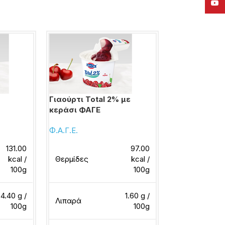
YouT
Γιαούρτι Total 2% με
Γιαούρτι Tota
κεράσι ΦΑΓΕ
ΦΑΓΕ
Φ.Α.Γ.Ε.
Φ.Α.Γ.Ε.
131.00
97.00
kcal /
Θερμίδες
kcal /
Θερμίδες
100g
100g
4.40 g /
1.60 g /
Λιπαρά
Λιπαρά
100g
100g