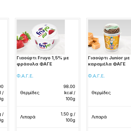
Γιαούρτι Fruyo 1,5% με
Γιαούρτι Junior με
φράουλα ΦΑΓΕ
καραμέλα ΦΑΓΕ
Φ.Α.Γ.Ε.
Φ.Α.Γ.Ε.
00
98.00
l /
Θερμίδες
kcal /
Θερμίδες
0g
100g
g /
1.50 g /
Λιπαρά
Λιπαρά
0g
100g