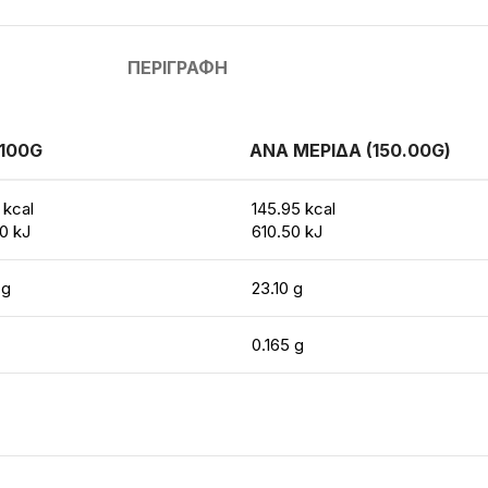
ΠΕΡΙΓΡΑΦΉ
100G
ΑΝΑ ΜΕΡΙΔΑ (150.00G)
 kcal
145.95 kcal
0 kJ
610.50 kJ
 g
23.10 g
0.165 g