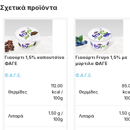
Σχετικά προϊόντα
Γιαούρτι 1,5% καπουτσίνο
Γιαούρτι Fruyo 1,5% με
ΦΑΓΕ
μύρτιλο ΦΑΓΕ
Φ.Α.Γ.Ε.
Φ.Α.Γ.Ε.
112.00
95.
Θερμίδες
kcal /
Θερμίδες
kca
100g
10
1.50 g /
1.50 
Λιπαρά
Λιπαρά
100g
10