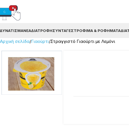
ΔΥΝΆΤΙΣΜΑ
ΝΈΑ
ΔΙΑΤΡΟΦΉ
ΣΥΝΤΑΓΈΣ
ΤΡΌΦΙΜΑ & ΡΟΦΉΜΑΤΑ
ΔΙΑ
Αρχική σελίδα
Γιαούρτι
Στραγγιστό Γιαούρτι με Λεμόνι