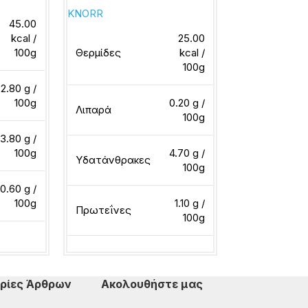
KNORR
KNORR
45.00
kcal /
25.00
100g
Θερμίδες
kcal /
Θερμίδες
100g
2.80 g /
100g
0.20 g /
Λιπαρά
Λιπαρά
100g
3.80 g /
100g
4.70 g /
Υδατάνθρακες
Υδατάνθρακ
100g
0.60 g /
100g
1.10 g /
Πρωτεΐνες
Πρωτεΐνες
100g
ερα
Διαβάστε περισσότερα
Διαβάστε περ
ρίες Άρθρων
Ακολουθήστε μας