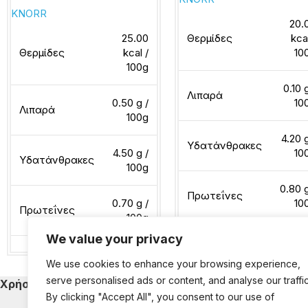
KNORR
20.
25.00
Θερμίδες
kca
Θερμίδες
kcal /
10
100g
0.10 
Λιπαρά
0.50 g /
10
Λιπαρά
100g
4.20 g
Υδατάνθρακες
4.50 g /
10
Υδατάνθρακες
100g
0.80 g
Πρωτεΐνες
0.70 g /
10
Πρωτεΐνες
100g
We value your privacy
Διαβάστε περισσότερα
We use cookies to enhance your browsing experience,
Διαβάστε περισσότερα
serve personalised ads or content, and analyse our traffic
Χρήσιμα
Κατηγορίες Εκ
By clicking "Accept All", you consent to our use of