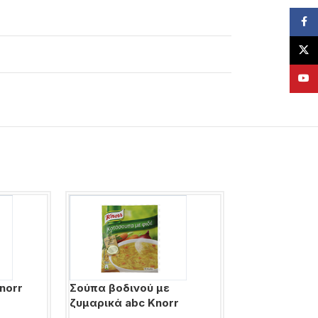
Face
X
YouT
norr
Σούπα βοδινού με
Σούπα λαχαν
ζυμαρικά abc Knorr
κρουτόν Quic