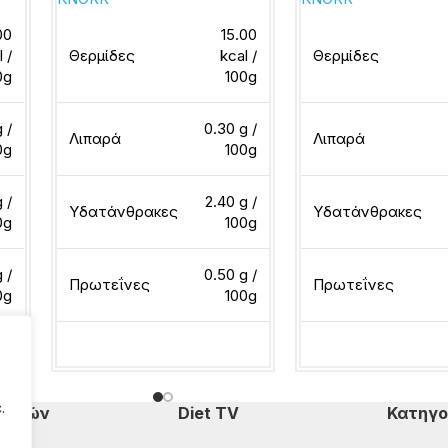
00
15.00
l /
Θερμίδες
kcal /
Θερμίδες
0g
100g
g /
0.30 g /
Λιπαρά
Λιπαρά
0g
100g
 /
2.40 g /
Υδατάνθρακες
Υδατάνθρακες
0g
100g
 /
0.50 g /
Πρωτεΐνες
Πρωτεΐνες
0g
100g
Διαβάστε περισσότερα
Διαβάστε περισσότ
.
πομπών
Diet TV
Κατηγο