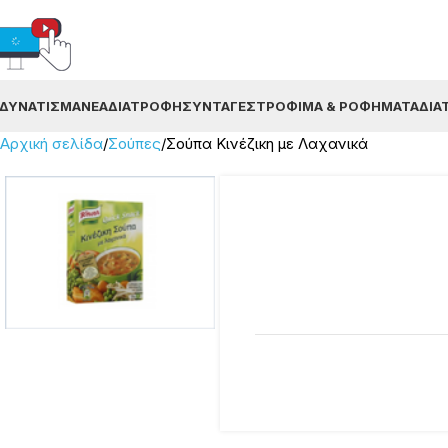
ΔΥΝΆΤΙΣΜΑ
ΝΈΑ
ΔΙΑΤΡΟΦΉ
ΣΥΝΤΑΓΈΣ
ΤΡΌΦΙΜΑ & ΡΟΦΉΜΑΤΑ
ΔΙΑ
Αρχική σελίδα
Σούπες
Σούπα Κινέζικη με Λαχανικά