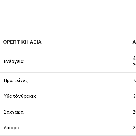
ΘΡΕΠΤΙΚΗ ΑΞΙΑ
Α
4
Ενέργεια
2
Πρωτεΐνες
7
Υδατάνθρακες
3
Σάκχαρα
2
Λιπαρά
3