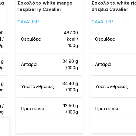
ια
Σοκολάτα white mango
Σοκολάτα white ri
respberry Cavalier
στέβια Cavalier
CAVALIER
CAVALIER
00
487.00
l /
Θερμίδες
kcal /
Θερμίδες
0g
100g
 g
34.90 g
Λιπαρά
Λιπαρά
0g
/ 100g
 g
34.40 g
Υδατάνθρακες
Υδατάνθρακες
0g
/ 100g
 /
12.50 g
Πρωτεΐνες
Πρωτεΐνες
0g
/ 100g
Διαβάστε περισσότερα
Διαβάστε περισσότ