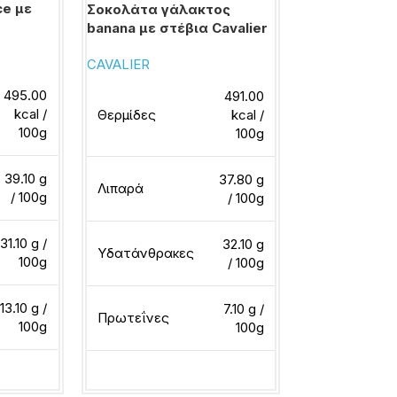
ce με
Σοκολάτα γά
Σοκολάτα γάλακτος
caramel με στ
banana με στέβια Cavalier
CAVALIER
CAVALIER
495.00
491.00
kcal /
Θερμίδες
Θερμίδες
kcal /
100g
100g
39.10 g
37.80 g
Λιπαρά
Λιπαρά
/ 100g
/ 100g
31.10 g /
32.10 g
Υδατάνθρακ
Υδατάνθρακες
100g
/ 100g
13.10 g /
7.10 g /
Πρωτεΐνες
Πρωτεΐνες
100g
100g
ερα
Διαβάστε περ