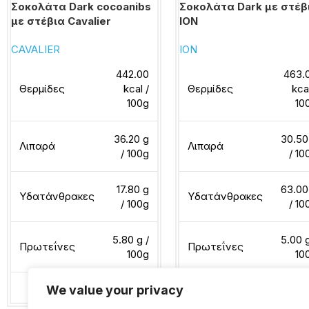
Σοκολάτα Dark cocoanibs
Σοκολάτα Dark με στέβ
με στέβια Cavalier
ΙΟΝ
CAVALIER
ΙΟΝ
442.00
463.
Θερμίδες
kcal /
Θερμίδες
kca
100g
10
36.20 g
30.50
Λιπαρά
Λιπαρά
/ 100g
/ 10
17.80 g
63.00
Υδατάνθρακες
Υδατάνθρακες
/ 100g
/ 10
5.80 g /
5.00 g
Πρωτεΐνες
Πρωτεΐνες
100g
10
We value your privacy
Διαβάστε περισσότερα
Διαβάστε περισσότερα