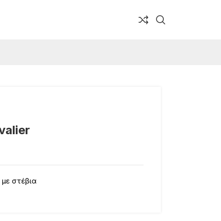
alier
 με στέβια