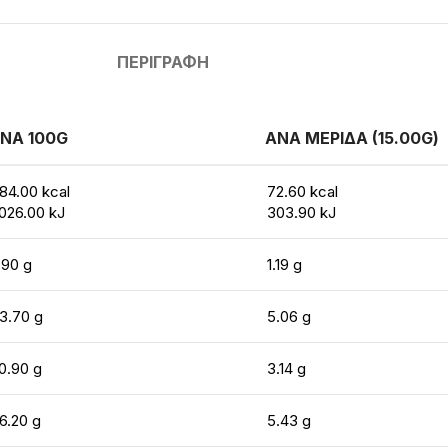
ΠΕΡΙΓΡΑΦΉ
ΝΑ 100G
ΑΝΑ ΜΕΡΙΔΑ (15.00G)
84.00 kcal
72.60 kcal
026.00 kJ
303.90 kJ
.90 g
1.19 g
3.70 g
5.06 g
0.90 g
3.14 g
6.20 g
5.43 g