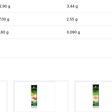
2.90 g
3.44 g
7.00 g
2.55 g
.60 g
0.090 g