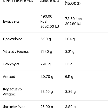
ΘΡΕΠΤΙΚΗ ΑΞΙΑ
ΑΝΑ 100G
(15.00G)
490.00
73.50 kcal
Ενέργεια
kcal
307.80 kJ
2052.00 kJ
Πρωτεΐνες
6.90 g
1.04 g
Υδατάνθρακες
21.40 g
3.21 g
Σάκχαρα
7.40 g
1.11 g
Λιπαρά
40.70 g
6.11 g
Κορεσμένα
22.40 g
3.36 g
Λιπαρά
Φυτικές Ίνες
25.90 g
3.89 g