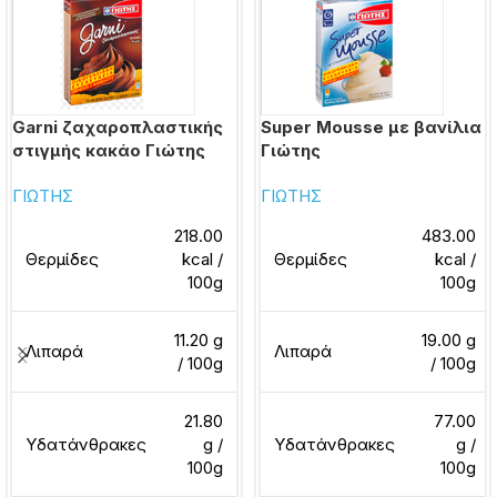
Garni ζαχαροπλαστικής
Super Mousse με βανίλια
στιγμής κακάο Γιώτης
Γιώτης
ΓΙΩΤΗΣ
ΓΙΩΤΗΣ
218.00
483.00
Θερμίδες
kcal /
Θερμίδες
kcal /
100g
100g
11.20 g
19.00 g
Λιπαρά
Λιπαρά
/ 100g
/ 100g
21.80
77.00
Υδατάνθρακες
g /
Υδατάνθρακες
g /
100g
100g