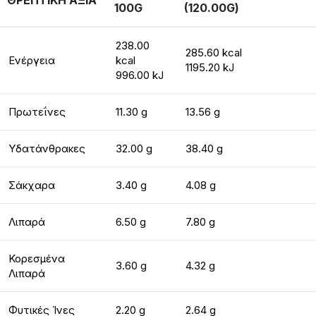
ΘΡΕΠΤΙΚΗ ΑΞΙΑ
100G
(120.00G)
238.00
285.60 kcal
Ενέργεια
kcal
1195.20 kJ
996.00 kJ
Πρωτεΐνες
11.30 g
13.56 g
Υδατάνθρακες
32.00 g
38.40 g
Σάκχαρα
3.40 g
4.08 g
Λιπαρά
6.50 g
7.80 g
Κορεσμένα
3.60 g
4.32 g
Λιπαρά
Φυτικές Ίνες
2.20 g
2.64 g