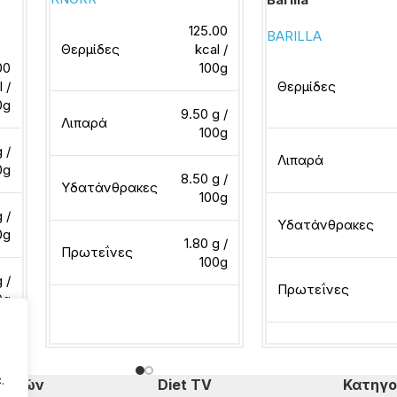
125.00
BARILLA
Θερμίδες
kcal /
00
100g
l /
Θερμίδες
0g
9.50 g /
Λιπαρά
100g
 /
Λιπαρά
0g
8.50 g /
Υδατάνθρακες
100g
 /
Υδατάνθρακες
0g
1.80 g /
Πρωτεΐνες
100g
 /
Πρωτεΐνες
0g
Διαβάστε περισσότερα
Διαβάστε περισσότ
.
πομπών
Diet TV
Κατηγο