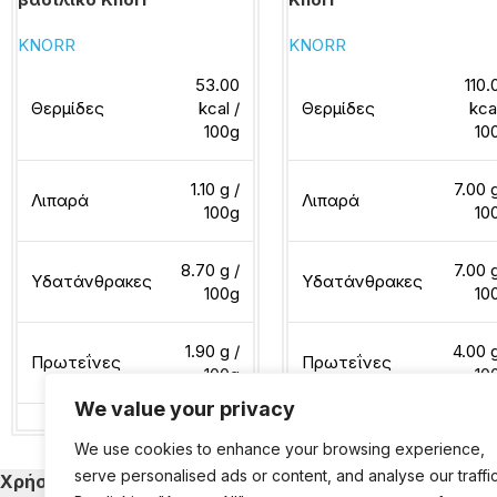
KNORR
KNORR
53.00
110.
Θερμίδες
kcal /
Θερμίδες
kca
100g
10
1.10 g /
7.00 g
Λιπαρά
Λιπαρά
100g
10
8.70 g /
7.00 g
Υδατάνθρακες
Υδατάνθρακες
100g
10
1.90 g /
4.00 g
Πρωτεΐνες
Πρωτεΐνες
100g
10
We value your privacy
We use cookies to enhance your browsing experience,
Διαβάστε περισσότερα
Διαβάστε περισσότερα
serve personalised ads or content, and analyse our traffic
Χρήσιμα
Κατηγορίες Εκ