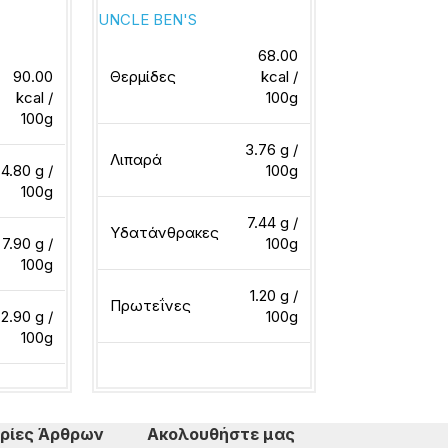
UNCLE BEN'S
BARILLA
68.00
90.00
Θερμίδες
kcal /
kcal /
100g
Θερμίδες
100g
3.76 g /
Λιπαρά
4.80 g /
100g
Λιπαρά
100g
7.44 g /
Υδατάνθρακες
7.90 g /
100g
Υδατάνθρακ
100g
1.20 g /
Πρωτεΐνες
2.90 g /
100g
Πρωτεΐνες
100g
Διαβάστε περισσότερα
ερα
Διαβάστε περ
ρίες Άρθρων
Ακολουθήστε μας