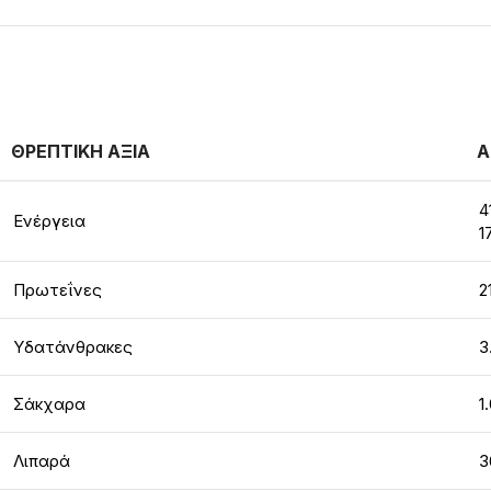
ΘΡΕΠΤΙΚΗ ΑΞΙΑ
Α
4
Ενέργεια
1
Πρωτεΐνες
2
Υδατάνθρακες
3
Σάκχαρα
1
Λιπαρά
3