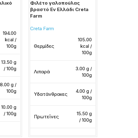
ιλικό
Φιλέτο γαλοπούλας
Φιλέτο γαλο
βραστό Εν Ελλάδι Creta
Gourmet Εν Ε
Farm
Farm
Creta Farm
Creta Farm
194.00
kcal /
105.00
100g
Θερμίδες
kcal /
Θερμίδες
100g
13.50 g
/ 100g
3.00 g /
Λιπαρά
Λιπαρά
100g
8.00 g /
100g
4.00 g /
Υδατάνθρακες
Υδατάνθρακ
100g
10.00 g
/ 100g
15.50 g
Πρωτεΐνες
Πρωτεΐνες
/ 100g
ερα