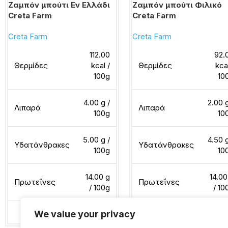
Ζαμπόν μπούτι Εν Ελλάδι
Ζαμπόν μπούτι Φιλικό
Creta Farm
Creta Farm
Creta Farm
Creta Farm
112.00
92.
Θερμίδες
kcal /
Θερμίδες
kca
100g
10
4.00 g /
2.00 g
Λιπαρά
Λιπαρά
100g
10
5.00 g /
4.50 g
Υδατάνθρακες
Υδατάνθρακες
100g
10
14.00 g
14.00
Πρωτεΐνες
Πρωτεΐνες
/ 100g
/ 10
We value your privacy
Διαβάστε περισσότερα
Διαβάστε περισσότερα