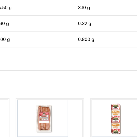
5.50 g
3.10 g
.60 g
0.32 g
.00 g
0.800 g