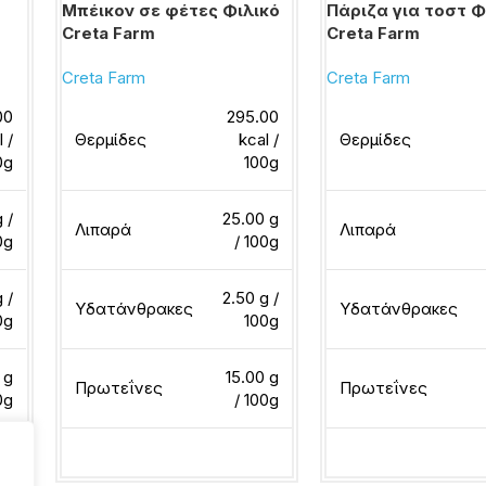
Μπέικον σε φέτες Φιλικό
Πάριζα για τοστ Φ
Creta Farm
Creta Farm
Creta Farm
Creta Farm
00
295.00
l /
Θερμίδες
kcal /
Θερμίδες
0g
100g
 /
25.00 g
Λιπαρά
Λιπαρά
0g
/ 100g
 /
2.50 g /
Υδατάνθρακες
Υδατάνθρακες
0g
100g
 g
15.00 g
Πρωτεΐνες
Πρωτεΐνες
0g
/ 100g
Διαβάστε περισσότερα
Διαβάστε περισσότ