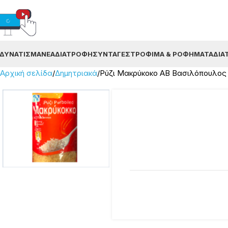
ΔΥΝΆΤΙΣΜΑ
ΝΈΑ
ΔΙΑΤΡΟΦΉ
ΣΥΝΤΑΓΈΣ
ΤΡΌΦΙΜΑ & ΡΟΦΉΜΑΤΑ
ΔΙΑ
Αρχική σελίδα
Δημητριακά
Ρύζι Μακρύκοκο ΑΒ Βασιλόπουλος