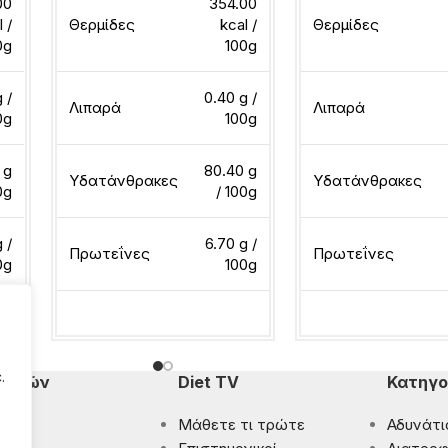
00
354.00
l /
Θερμίδες
kcal /
Θερμίδες
0g
100g
g /
0.40 g /
Λιπαρά
Λιπαρά
0g
100g
 g
80.40 g
Υδατάνθρακες
Υδατάνθρακες
0g
/ 100g
 /
6.70 g /
Πρωτεΐνες
Πρωτεΐνες
0g
100g
Διαβάστε περισσότερα
Διαβάστε περισσότ
.
πομπών
Diet TV
Κατηγο
Μάθετε τι τρώτε
Αδυνάτι