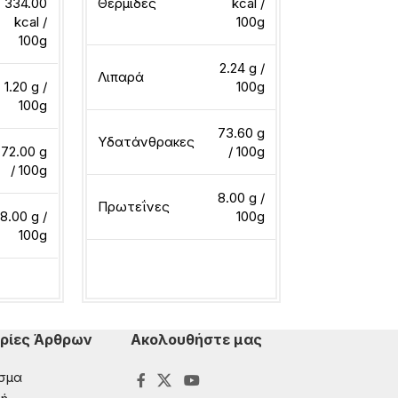
334.00
Θερμίδες
kcal /
kcal /
100g
Θερμίδες
100g
2.24 g /
Λιπαρά
1.20 g /
100g
Λιπαρά
100g
73.60 g
Υδατάνθρακες
72.00 g
/ 100g
Υδατάνθρακ
/ 100g
8.00 g /
Πρωτεΐνες
8.00 g /
100g
Πρωτεΐνες
100g
Διαβάστε περισσότερα
ερα
Διαβάστε περ
ρίες Άρθρων
Ακολουθήστε μας
σμα