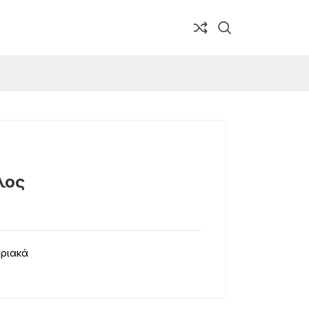
λος
ριακά