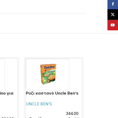
Face
X
YouT
ino για
Ρύζι καστανό Uncle Ben’s
Ρύζι καστανό
προϊόν ΑΒ Β
UNCLE BEN'S
ΑΒ ΒΑΣΙΛΟΠΟ
344.00