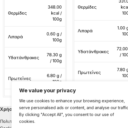
331.
348.00
Θερμίδες
kca
Θερμίδες
kcal /
10
100g
1.00 
Λιπαρά
0.60 g /
10
Λιπαρά
100g
72.00
Υδατάνθρακες
78.30 g
/ 10
Υδατάνθρακες
/ 100g
7.80 g
Πρωτεΐνες
6.80 g /
10
Πρωτεΐνες
100g
We value your privacy
Διαβάστε περισσότερα
We use cookies to enhance your browsing experience,
Διαβάστε περισσότερα
serve personalised ads or content, and analyse our traffic
Χρήσιμα
Κατηγορίες Εκ
By clicking "Accept All", you consent to our use of
Πολιτική Απορρήτου
Παιδική Διατροφή
cookies.