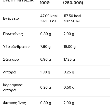
ΘΡΕΠΤΙΚΗ ΑΞΙΑ
100G
(250.00G)
47.00 kcal
117.50 kcal
Ενέργεια
197.00 kJ
492.50 kJ
Πρωτεΐνες
0.80 g
2.00 g
Υδατάνθρακες
7.60 g
19.00 g
Σάκχαρα
6.90 g
17.25 g
Λιπαρά
1.30 g
3.25 g
Κορεσμένα
0.20 g
0.50 g
Λιπαρά
Φυτικές Ίνες
0.80 g
2.00 g