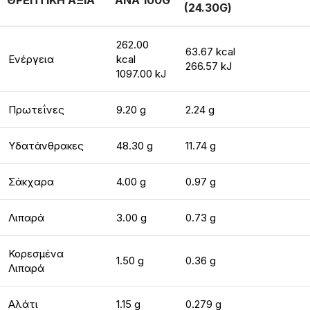
ΘΡΕΠΤΙΚΗ ΑΞΙΑ
ΑΝΑ 100G
(24.30G)
262.00
63.67 kcal
Ενέργεια
kcal
266.57 kJ
1097.00 kJ
Πρωτεΐνες
9.20 g
2.24 g
Υδατάνθρακες
48.30 g
11.74 g
Σάκχαρα
4.00 g
0.97 g
Λιπαρά
3.00 g
0.73 g
Κορεσμένα
1.50 g
0.36 g
Λιπαρά
Αλάτι
1.15 g
0.279 g