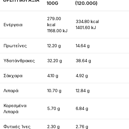
ΘΡΕΠΤΙΚΗ ΑΞΙΑ
100G
(120.00G)
279.00
334.80 kcal
Ενέργεια
kcal
1401.60 kJ
1168.00 kJ
Πρωτεΐνες
12.20 g
14.64 g
Υδατάνθρακες
32.20 g
38.64 g
Σάκχαρα
4.10 g
4.92 g
Λιπαρά
10.70 g
12.84 g
Κορεσμένα
5.70 g
6.84 g
Λιπαρά
Φυτικές Ίνες
2.30 g
2.76 g