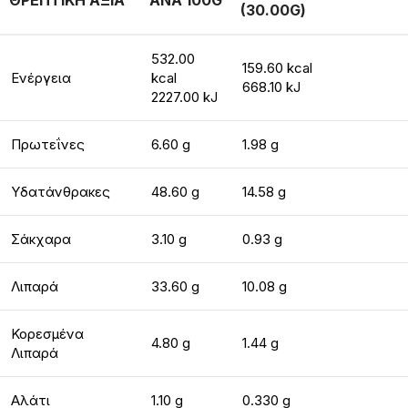
ΘΡΕΠΤΙΚΗ ΑΞΙΑ
ΑΝΑ 100G
(30.00G)
532.00
159.60 kcal
Ενέργεια
kcal
668.10 kJ
2227.00 kJ
Πρωτεΐνες
6.60 g
1.98 g
Υδατάνθρακες
48.60 g
14.58 g
Σάκχαρα
3.10 g
0.93 g
Λιπαρά
33.60 g
10.08 g
Κορεσμένα
4.80 g
1.44 g
Λιπαρά
Αλάτι
1.10 g
0.330 g