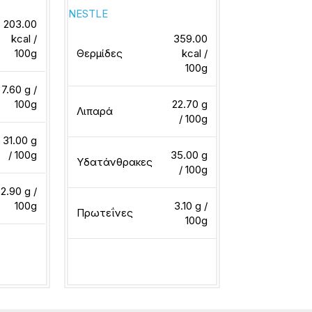
NESTLE
203.00
NESTLE
kcal /
359.00
100g
Θερμίδες
kcal /
100g
Θερμίδες
7.60 g /
100g
22.70 g
Λιπαρά
/ 100g
Λιπαρά
31.00 g
/ 100g
35.00 g
Υδατάνθρακες
/ 100g
Υδατάνθρακ
2.90 g /
100g
3.10 g /
Πρωτεΐνες
100g
Πρωτεΐνες
ερα
Διαβάστε περισσότερα
Διαβάστε περ