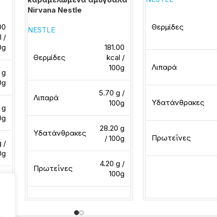
Nirvana Nestle
00
Θερμίδες
NESTLE
l /
0g
181.00
Θερμίδες
kcal /
Λιπαρά
100g
 g
0g
5.70 g /
Λιπαρά
Υδατάνθρακες
100g
 g
0g
28.20 g
Υδατάνθρακες
Πρωτεΐνες
/ 100g
 /
0g
4.20 g /
Πρωτεΐνες
100g
Διαβάστε περισσότ
Διαβάστε περισσότερα