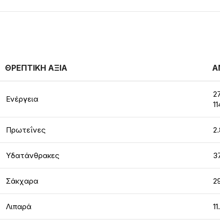
ΘΡΕΠΤΙΚΗ ΑΞΙΑ
Α
2
Ενέργεια
11
Πρωτεΐνες
2
Υδατάνθρακες
3
Σάκχαρα
2
Λιπαρά
11