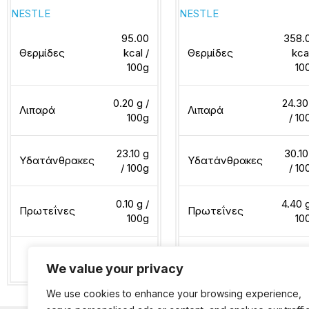
NESTLE
NESTLE
95.00
358.
Θερμίδες
kcal /
Θερμίδες
kca
100g
10
0.20 g /
24.30
Λιπαρά
Λιπαρά
100g
/ 10
23.10 g
30.10
Υδατάνθρακες
Υδατάνθρακες
/ 100g
/ 10
0.10 g /
4.40 g
Πρωτεΐνες
Πρωτεΐνες
100g
10
We value your privacy
Διαβάστε περισσότερα
Διαβάστε περισσότερα
We use cookies to enhance your browsing experience,