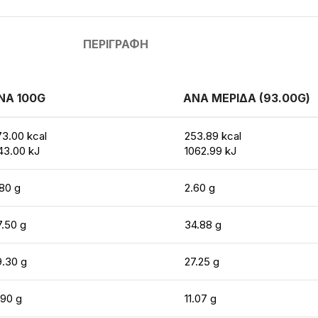
ΠΕΡΙΓΡΑΦΉ
ΝΑ 100G
ΑΝΑ ΜΕΡΙΔΑ (93.00G)
73.00 kcal
253.89 kcal
43.00 kJ
1062.99 kJ
.80 g
2.60 g
7.50 g
34.88 g
9.30 g
27.25 g
.90 g
11.07 g