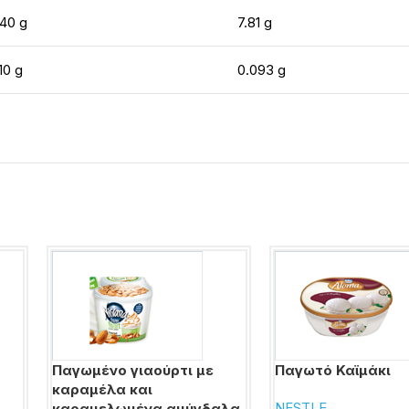
.40 g
7.81 g
10 g
0.093 g
Παγωμένο γιαούρτι με
Παγωτό Καϊμάκι
καραμέλα και
NESTLE
καραμελωμένα αμύγδαλα