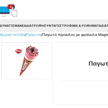
ΔΥΝΆΤΙΣΜΑ
ΝΈΑ
ΔΙΑΤΡΟΦΉ
ΣΥΝΤΑΓΈΣ
ΤΡΌΦΙΜΑ & ΡΟΦΉΜΑΤΑ
ΔΙΑ
Αρχική σελίδα
Παγωτά
Παγωτό πύραυλος με φράουλα Magnum
Παγωτ