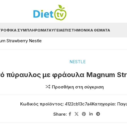
ΤΡΟΦΙΚΆ ΣΥΜΠΛΗΡΏΜΑΤΑ
ΥΓΕΊΑ
ΕΠΙΣΤΗΜΟΝΙΚΆ ΘΈΜΑΤΑ
 Strawberry Nestle
NESTLE
ό πύραυλος με φράουλα Magnum Stra
Προσθήκη στη σύγκριση
Κωδικός προϊόντος:
4122cb13c7a4
Κατηγορία:
Παγ
Share: