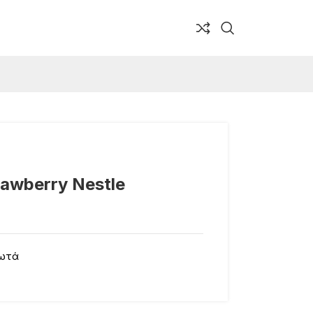
wberry Nestle
ωτά