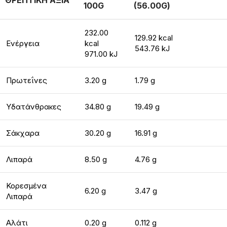
ΘΡΕΠΤΙΚΗ ΑΞΙΑ
100G
(56.00G)
232.00
129.92 kcal
Ενέργεια
kcal
543.76 kJ
971.00 kJ
Πρωτεΐνες
3.20 g
1.79 g
Υδατάνθρακες
34.80 g
19.49 g
Σάκχαρα
30.20 g
16.91 g
Λιπαρά
8.50 g
4.76 g
Κορεσμένα
6.20 g
3.47 g
Λιπαρά
Αλάτι
0.20 g
0.112 g