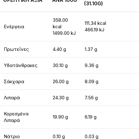
ΘΡΕΠΤΙΚΗ ΑΞΙΑ
ΑΝΑ 100G
(31.10G)
358.00
111.34 kcal
Ενέργεια
kcal
466.19 kJ
1499.00 kJ
Πρωτεΐνες
4.40 g
1.37 g
Υδατάνθρακες
30.10 g
9.36 g
Σάκχαρα
26.00 g
8.09 g
Λιπαρά
24.30 g
7.56 g
Κορεσμένα
19.90 g
6.19 g
Λιπαρά
Νάτριο
0.10 g
0.03 g