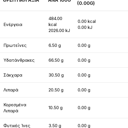
ΘΡΕΠΤΙΚΗ ΑΞΙΑ
ΑΝΑ 100G
(0.00G)
484.00
0.00 kcal
Ενέργεια
kcal
0.00 kJ
2026.00 kJ
Πρωτεΐνες
6.50 g
0.00 g
Υδατάνθρακες
66.50 g
0.00 g
Σάκχαρα
30.50 g
0.00 g
Λιπαρά
20.50 g
0.00 g
Κορεσμένα
10.50 g
0.00 g
Λιπαρά
Φυτικές Ίνες
3.50 g
0.00 g