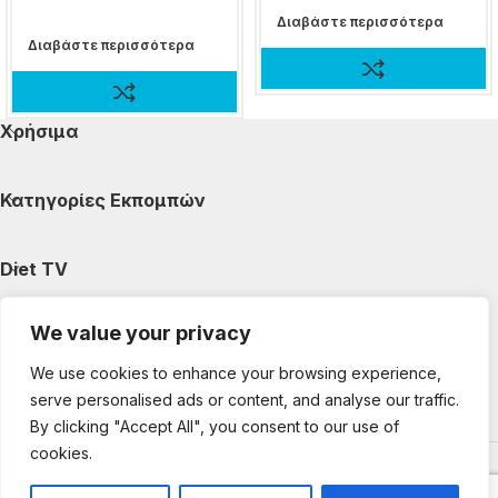
Διαβάστε περισσότερα
Διαβάστε περισσότερα
Χρήσιμα
Κατηγορίες Εκπομπών
Diet TV
We value your privacy
Κατηγορίες Άρθρων
We use cookies to enhance your browsing experience,
serve personalised ads or content, and analyse our traffic.
Ακολουθήστε μας
By clicking "Accept All", you consent to our use of
cookies.
Copyright © 2025 DietTV. All Rights Reserved.
Web Design &
development by web-idea.gr