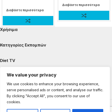
Διαβάστε περισσότερα
Διαβάστε περισσότερα
Χρήσιμα
Κατηγορίες Εκπομπών
Diet TV
We value your privacy
Κατηγορίες Άρθρων
We use cookies to enhance your browsing experience,
serve personalised ads or content, and analyse our traffic.
Ακολουθήστε μας
By clicking "Accept All", you consent to our use of
cookies.
Copyright © 2025 DietTV. All Rights Reserved.
Web Design &
development by web-idea.gr