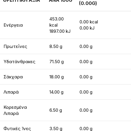
ΘΡΕΠΤΙΚΗ ΑΞΙΑ
ΑΝΑ 100G
(0.00G)
453.00
0.00 kcal
Ενέργεια
kcal
0.00 kJ
1897.00 kJ
Πρωτεΐνες
8.50 g
0.00 g
Υδατάνθρακες
71.50 g
0.00 g
Σάκχαρα
18.00 g
0.00 g
Λιπαρά
14.00 g
0.00 g
Κορεσμένα
6.50 g
0.00 g
Λιπαρά
Φυτικές Ίνες
3.50 g
0.00 g