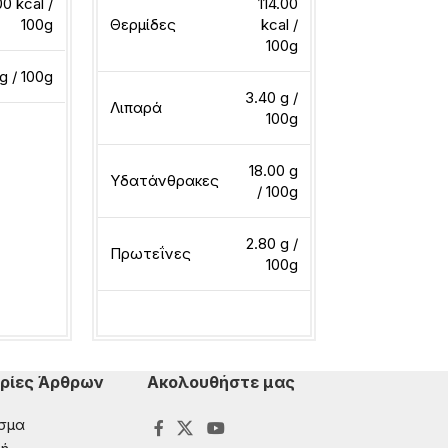
00 kcal /
114.00
Θερμίδες
100g
Θερμίδες
kcal /
100g
g / 100g
Λιπαρά
3.40 g /
Λιπαρά
100g
ερα
Διαβάστε περ
18.00 g
Υδατάνθρακες
/ 100g
2.80 g /
Πρωτεΐνες
100g
Διαβάστε περισσότερα
ρίες Άρθρων
Ακολουθήστε μας
σμα