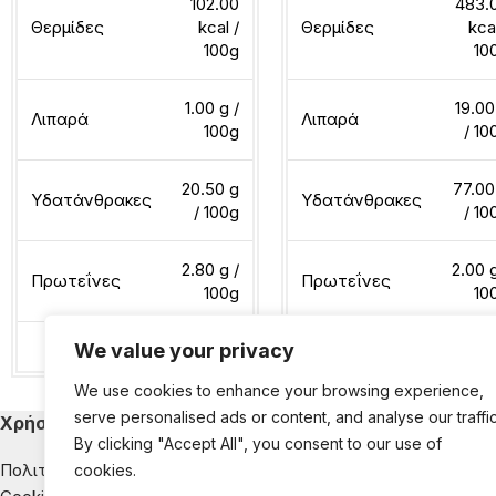
102.00
483.
Θερμίδες
kcal /
Θερμίδες
kca
100g
10
1.00 g /
19.00
Λιπαρά
Λιπαρά
100g
/ 10
20.50 g
77.00
Υδατάνθρακες
Υδατάνθρακες
/ 100g
/ 10
2.80 g /
2.00 g
Πρωτεΐνες
Πρωτεΐνες
100g
10
We value your privacy
Διαβάστε περισσότερα
Διαβάστε περισσότερα
We use cookies to enhance your browsing experience,
serve personalised ads or content, and analyse our traffic
Χρήσιμα
Κατηγορίες Εκ
By clicking "Accept All", you consent to our use of
Πολιτική Απορρήτου
Παιδική Διατροφή
cookies.