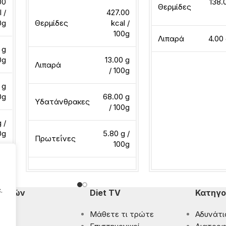
00
138.
Θερμίδες
l /
427.00
0g
Θερμίδες
kcal /
100g
Λιπαρά
4.00 
 g
0g
13.00 g
Λιπαρά
/ 100g
Διαβάστε περισσότ
 g
0g
68.00 g
Υδατάνθρακες
/ 100g
 /
0g
5.80 g /
Πρωτεΐνες
100g
Διαβάστε περισσότερα
.
πομπών
Diet TV
Κατηγο
Μάθετε τι τρώτε
Αδυνάτι