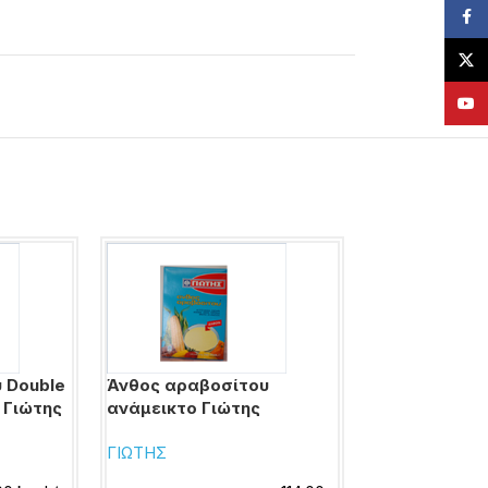
Face
X
YouT
 Double
Άνθος αραβοσίτου
Άνθος αραβο
 Γιώτης
ανάμεικτο Γιώτης
στιγμής βανί
ΓΙΩΤΗΣ
ΓΙΩΤΗΣ