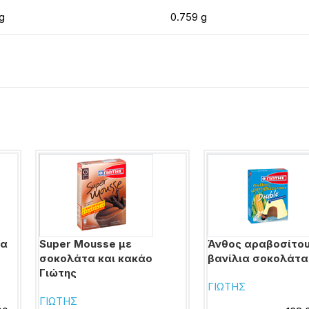
g
0.759 g
ια
Super Mousse με
Άνθος αραβοσίτου
σοκολάτα και κακάο
βανίλια σοκολάτα
Γιώτης
ΓΙΩΤΗΣ
ΓΙΩΤΗΣ