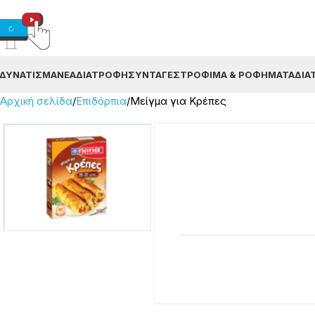
ΔΥΝΆΤΙΣΜΑ
ΝΈΑ
ΔΙΑΤΡΟΦΉ
ΣΥΝΤΑΓΈΣ
ΤΡΌΦΙΜΑ & ΡΟΦΉΜΑΤΑ
ΔΙΑ
Αρχική σελίδα
Επιδόρπια
Μείγμα για Κρέπες