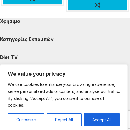
Χρήσιμα
Κατηγορίες Εκπομπών
Diet TV
We value your privacy
Κατηγορίες Άρθρων
We use cookies to enhance your browsing experience,
serve personalised ads or content, and analyse our traffic.
Ακολουθήστε μας
By clicking "Accept All", you consent to our use of
cookies.
Copyright © 2025 DietTV. All Rights Reserved.
Web Design &
development by web-idea.gr
Customise
Reject All
Accept All
0
Shop
My account
Cart