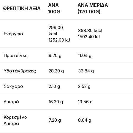
ΑΝΑ
ΑΝΑ ΜΕΡΙΔΑ
ΘΡΕΠΤΙΚΗ ΑΞΙΑ
100G
(120.00G)
299.00
358.80 kcal
Ενέργεια
kcal
1502.40 kJ
1252.00 kJ
Πρωτεΐνες
9.20 g
11.04 g
Υδατάνθρακες
28.20 g
33.84 g
Σάκχαρα
2.10 g
2.52 g
Λιπαρά
16.30 g
19.56 g
Κορεσμένα
7.20 g
8.64 g
Λιπαρά