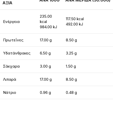
ΑΝΑ 100G
ΑΝΑ ΜΕΡΙΔΑ (50.00G)
ΑΞΙΑ
235.00
117.50 kcal
Ενέργεια
kcal
492.00 kJ
984.00 kJ
Πρωτεΐνες
17.00 g
8.50 g
Υδατάνθρακες
6.50 g
3.25 g
Σάκχαρα
3.00 g
1.50 g
Λιπαρά
17.00 g
8.50 g
Νάτριο
0.96 g
0.48 g