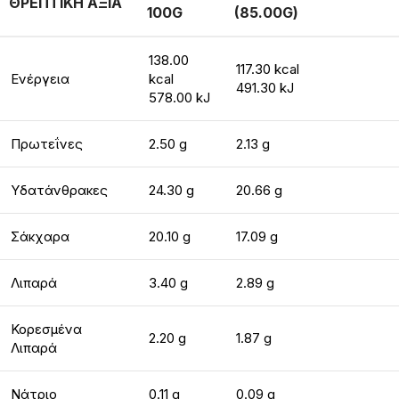
ΘΡΕΠΤΙΚΗ ΑΞΙΑ
100G
(85.00G)
138.00
117.30 kcal
Ενέργεια
kcal
491.30 kJ
578.00 kJ
Πρωτεΐνες
2.50 g
2.13 g
Υδατάνθρακες
24.30 g
20.66 g
Σάκχαρα
20.10 g
17.09 g
Λιπαρά
3.40 g
2.89 g
Κορεσμένα
2.20 g
1.87 g
Λιπαρά
Νάτριο
0.11 g
0.09 g