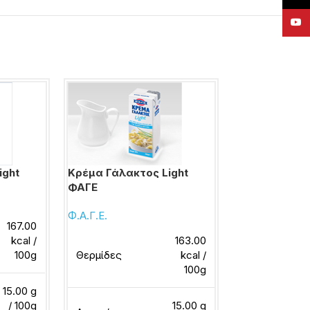
YouT
ight
Κρέμα Γάλακτος Light
Κρέμα Γάλακτ
ΦΑΓΕ
λιπαρά
Φ.Α.Γ.Ε.
ΝΟΥΝΟΥ
167.00
kcal /
163.00
100g
Θερμίδες
kcal /
Θερμίδες
100g
15.00 g
/ 100g
15.00 g