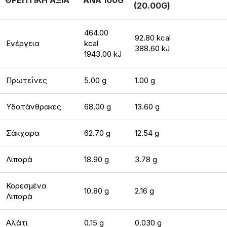
ΘΡΕΠΤΙΚΗ ΑΞΙΑ
ΑΝΑ 100G
(20.00G)
464.00
92.80 kcal
Ενέργεια
kcal
388.60 kJ
1943.00 kJ
Πρωτεΐνες
5.00 g
1.00 g
Υδατάνθρακες
68.00 g
13.60 g
Σάκχαρα
62.70 g
12.54 g
Λιπαρά
18.90 g
3.78 g
Κορεσμένα
10.80 g
2.16 g
Λιπαρά
Αλάτι
0.15 g
0.030 g