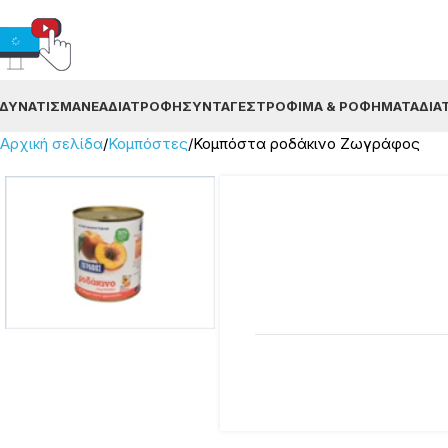
ΔΥΝΆΤΙΣΜΑ
ΝΈΑ
ΔΙΑΤΡΟΦΉ
ΣΥΝΤΑΓΈΣ
ΤΡΌΦΙΜΑ & ΡΟΦΉΜΑΤΑ
ΔΙΑ
Αρχική σελίδα
Κομπόστες
Κομπόστα ροδάκινο Ζωγράφος