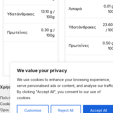
0.01 
Λιπαρά
13.10 g /
10
Υδατάνθρακες
100g
23.60
Υδατάνθρακες
0.30 g /
/ 10
Πρωτεΐνες
100g
0.50 g
Πρωτεΐνες
10
Διαβάστε περισσότερα
Διαβάστε περισσότερα
We value your privacy
We use cookies to enhance your browsing experience,
serve personalised ads or content, and analyse our traffic
Χρήσιμα
Κατηγορίες Εκ
By clicking "Accept All", you consent to our use of
Πολιτική Απορρήτου
Παιδική Διατροφή
cookies.
Cookies
Διατροφή & Νοσή
Όροι Χρήσης
Αντιμετώπιση της
Customise
Reject All
Accept All