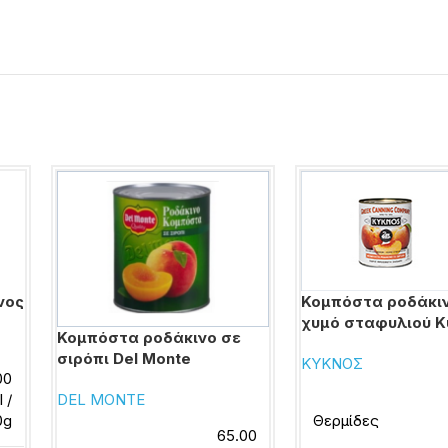
νος
Κομπόστα ροδάκι
χυμό σταφυλιού Κ
Κομπόστα ροδάκινο σε
σιρόπι Del Monte
ΚΥΚΝΟΣ
00
l /
DEL MONTE
0g
Θερμίδες
65.00