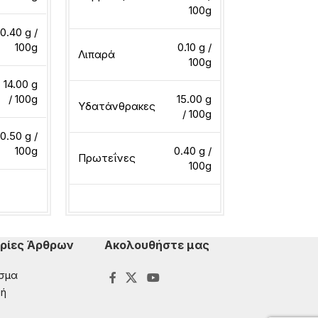
100g
0.40 g /
100g
0.10 g /
Λιπαρά
100g
14.00 g
/ 100g
15.00 g
Υδατάνθρακες
/ 100g
0.50 g /
100g
0.40 g /
Πρωτεΐνες
100g
ερα
Διαβάστε περισσότερα
ρίες Άρθρων
Ακολουθήστε μας
σμα
ή