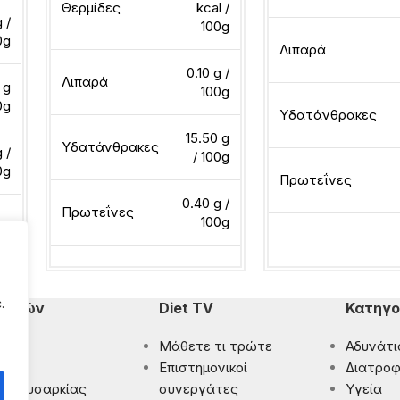
Θερμίδες
kcal /
g /
100g
0g
Λιπαρά
0.10 g /
Λιπαρά
 g
100g
0g
Υδατάνθρακες
15.50 g
Υδατάνθρακες
 /
/ 100g
0g
Πρωτεΐνες
0.40 g /
Πρωτεΐνες
100g
Διαβάστε περισσότ
Διαβάστε περισσότερα
.
πομπών
Diet TV
Κατηγο
Μάθετε τι τρώτε
Αδυνάτι
ματα
Eπιστημονικοί
Διατροφ
 Παχυσαρκίας
συνεργάτες
Υγεία