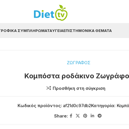
ΤΡΟΦΙΚΆ ΣΥΜΠΛΗΡΏΜΑΤΑ
ΥΓΕΊΑ
ΕΠΙΣΤΗΜΟΝΙΚΆ ΘΈΜΑΤΑ
ΖΩΓΡΑΦΟΣ
Κομπόστα ροδάκινο Ζωγράφ
Προσθήκη στη σύγκριση
Κωδικός προϊόντος:
af21d0c97db2
Κατηγορία:
Κομπ
Share: