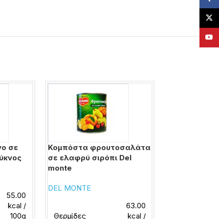
X
YouT
νο σε
Κομπόστα φρουτοσαλάτα
ύκνος
σε ελαφρύ σιρόπι Del
monte
DEL MONTE
55.00
kcal /
63.00
100g
Θερμίδες
kcal /