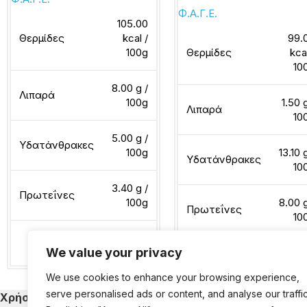
Φ.Α.Γ.Ε.
105.00
Θερμίδες
kcal /
99.
100g
Θερμίδες
kca
10
8.00 g /
Λιπαρά
100g
1.50 
Λιπαρά
10
5.00 g /
Υδατάνθρακες
100g
13.10 
Υδατάνθρακες
10
3.40 g /
Πρωτεΐνες
100g
8.00 g
Πρωτεΐνες
10
We value your privacy
Διαβάστε περισσότερα
Διαβάστε περισσότερα
We use cookies to enhance your browsing experience,
serve personalised ads or content, and analyse our traffic
Χρήσιμα
Κατηγορίες Εκ