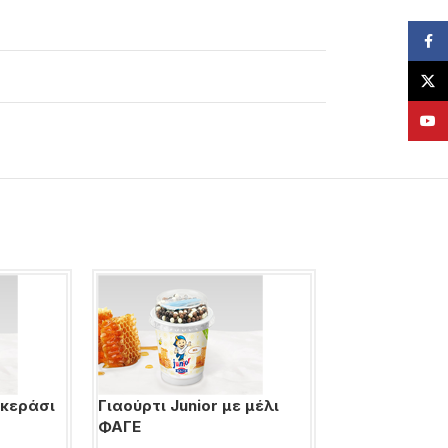
Face
X
YouT
 κεράσι
Γιαούρτι Junior με μέλι
Γιαούρτι Tot
ΦΑΓΕ
& κράνμπερι