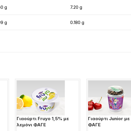
60 g
7.20 g
09 g
0.180 g
Γιαούρτι Fruyo 1,5% με
Γιαούρτι Junior με
λεμόνι ΦΑΓΕ
ΦΑΓΕ