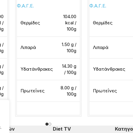
Φ.Α.Γ.Ε.
Φ.Α.Γ.Ε.
00
104.00
l /
Θερμίδες
kcal /
Θερμίδες
0g
100g
g /
1.50 g /
Λιπαρά
Λιπαρά
0g
100g
g /
14.30 g
Υδατάνθρακες
Υδατάνθρακες
0g
/ 100g
 /
8.00 g /
Πρωτεΐνες
Πρωτεΐνες
0g
100g
Διαβάστε περισσότερα
Διαβάστε περισσότ
.
πομπών
Diet TV
Κατηγο