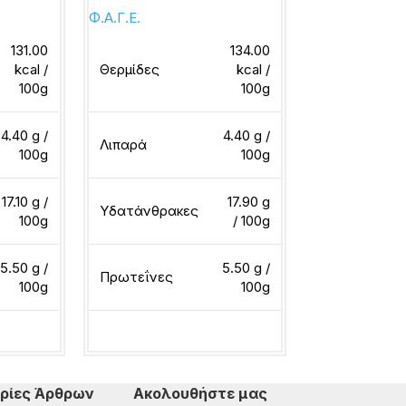
Φ.Α.Γ.Ε.
Φ.Α.Γ.Ε.
131.00
134.00
kcal /
Θερμίδες
kcal /
Θερμίδες
100g
100g
4.40 g /
4.40 g /
Λιπαρά
Λιπαρά
100g
100g
17.10 g /
17.90 g
Υδατάνθρακες
Υδατάνθρακ
100g
/ 100g
5.50 g /
5.50 g /
Πρωτεΐνες
Πρωτεΐνες
100g
100g
ερα
Διαβάστε περισσότερα
Διαβάστε περ
ρίες Άρθρων
Ακολουθήστε μας