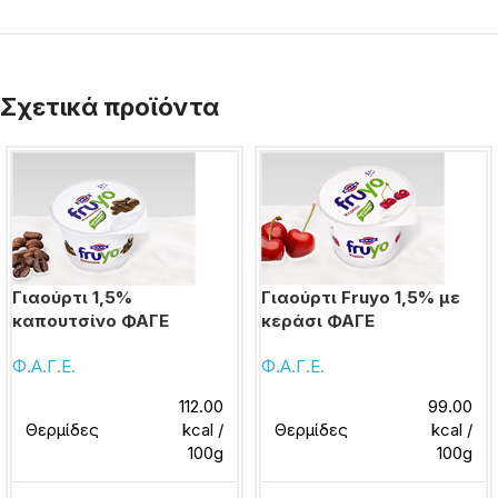
Σχετικά προϊόντα
Γιαούρτι 1,5%
Γιαούρτι Fruyo 1,5% με
καπουτσίνο ΦΑΓΕ
κεράσι ΦΑΓΕ
Φ.Α.Γ.Ε.
Φ.Α.Γ.Ε.
112.00
99.00
Θερμίδες
kcal /
Θερμίδες
kcal /
100g
100g