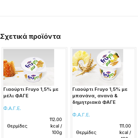
Σχετικά προϊόντα
Γιαούρτι Fruyo 1,5% με
Γιαούρτι Fruyo 1,5% με
μέλι ΦΑΓΕ
μπανάνα, ανανά &
δημητριακά ΦΑΓΕ
Φ.Α.Γ.Ε.
Φ.Α.Γ.Ε.
112.00
Θερμίδες
kcal /
111.00
100g
Θερμίδες
kcal /