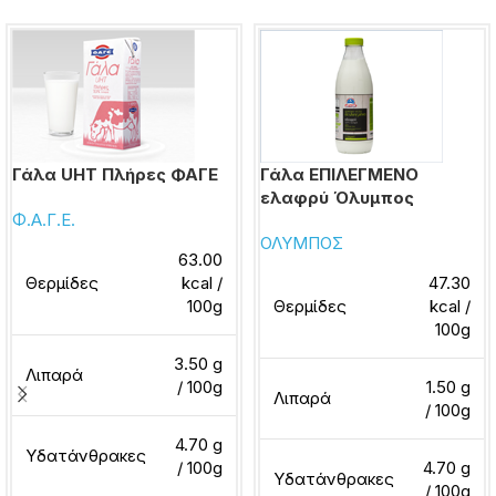
Γάλα UHT Πλήρες ΦΑΓΕ
Γάλα ΕΠΙΛΕΓΜΕΝΟ
ελαφρύ Όλυμπος
Φ.Α.Γ.Ε.
ΟΛΥΜΠΟΣ
63.00
Θερμίδες
kcal /
47.30
100g
Θερμίδες
kcal /
100g
3.50 g
Λιπαρά
/ 100g
1.50 g
Λιπαρά
/ 100g
4.70 g
Υδατάνθρακες
/ 100g
4.70 g
Υδατάνθρακες
/ 100g