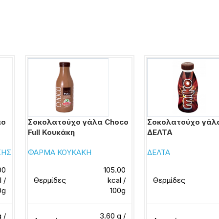
άο
Σοκολατούχο γάλα Choco
Σοκολατούχο γάλα
Full Κουκάκη
ΔΕΛΤΑ
ΣΗΣ
ΦΑΡΜΑ ΚΟΥΚΑΚΗ
ΔΕΛΤΑ
00
105.00
l /
Θερμίδες
kcal /
Θερμίδες
0g
100g
g /
3.60 g /