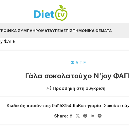
ΤΡΟΦΙΚΆ ΣΥΜΠΛΗΡΏΜΑΤΑ
ΥΓΕΊΑ
ΕΠΙΣΤΗΜΟΝΙΚΆ ΘΈΜΑΤΑ
oy ΦΑΓΕ
Φ.Α.Γ.Ε.
Γάλα σοκολατούχο N’joy ΦΑΓ
Προσθήκη στη σύγκριση
Κωδικός προϊόντος:
9a1158154dfa
Κατηγορία:
Σοκολατού
Share: