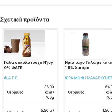
Σχετικά προϊόντα
Γάλα σοκολατούχο N’joy
Ημιάπαχο Γάλα με κακ
0% ΦΑΓΕ
1,5% λιπαρά
Φ.Α.Γ.Ε.
ΙΕΡΑ ΜΟΝΗ ΜΑΚΑΡΙΩΤΙΣ
36.00
64.
Θερμίδες
kcal /
Θερμίδες
kca
100g
10
5.50 g /
1.50 