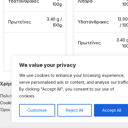
Υδατάνθρακες
Λιπαρά
100g
10
3.40 g /
12.00
Πρωτεΐνες
Υδατάνθρακες
100g
/ 10
3.40 g
Πρωτεΐνες
10
Διαβάστε περισσότερα
We value your privacy
Διαβάστε περισσότερα
We use cookies to enhance your browsing experience,
serve personalised ads or content, and analyse our traffic
Χρήσιμα
Κατηγορίες Εκ
By clicking "Accept All", you consent to our use of
Πολιτική Απορρήτου
Παιδική Διατροφή
cookies.
Cookies
Διατροφή & Νοσή
Όροι Χρήσης
Αντιμετώπιση της
Customise
Reject All
Accept All
Διατροφική Ενημέ