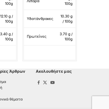
Λιπαρά
Λιπαρά
100g
100g
12.10 g /
10.30 g
Υδατάνθρακες
Υδατάνθρακ
100g
/ 100g
3.40 g /
3.70 g /
Πρωτεΐνες
Πρωτεΐνες
100g
100g
ερα
Διαβάστε περισσότερα
Διαβάστε περ
ρίες Άρθρων
Ακολουθήστε μας
σμα
ή
ονικά θέματα