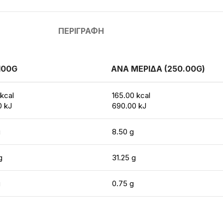
ΠΕΡΙΓΡΑΦΉ
100G
ΑΝΑ ΜΕΡΙΔΑ (250.00G)
kcal
165.00 kcal
0 kJ
690.00 kJ
g
8.50 g
g
31.25 g
g
0.75 g