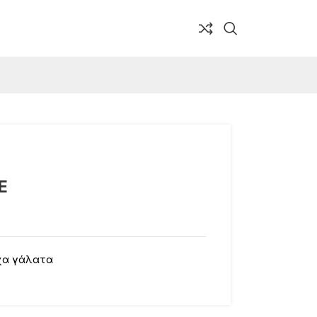
Ε
χα γάλατα