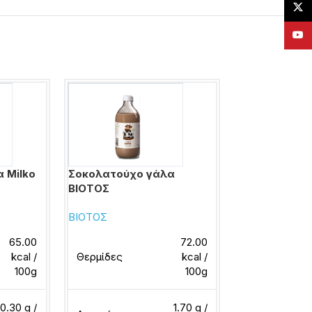
X
YouT
 Milko
Σοκολατούχο γάλα
Σοκολατούχο
ΒΙΟΤΟΣ
Κρι
ΒΙΟΤΟΣ
ΚΡΙ-ΚΡΙ
65.00
72.00
kcal /
Θερμίδες
kcal /
Θερμίδες
100g
100g
0.30 g /
1.70 g /