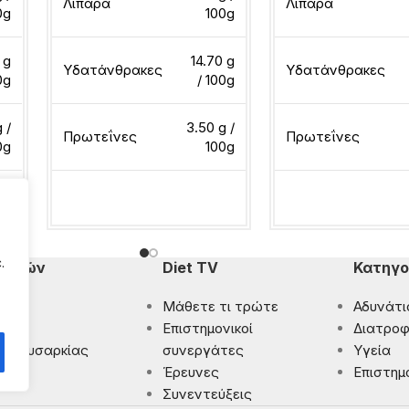
Λιπαρά
Λιπαρά
0g
100g
 g
14.70 g
Υδατάνθρακες
Υδατάνθρακες
0g
/ 100g
 /
3.50 g /
Πρωτεΐνες
Πρωτεΐνες
0g
100g
Διαβάστε περισσότερα
Διαβάστε περισσότ
.
πομπών
Diet TV
Κατηγο
Μάθετε τι τρώτε
Αδυνάτι
ματα
Eπιστημονικοί
Διατροφ
 Παχυσαρκίας
συνεργάτες
Υγεία
ρωση
Έρευνες
Επιστημ
Συνεντεύξεις