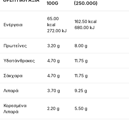
ΘΡΕΠΤΙΚΗ ΑΞΙΑ
100G
(250.00G)
65.00
162.50 kcal
Ενέργεια
kcal
680.00 kJ
272.00 kJ
Πρωτεΐνες
3.20 g
8.00 g
Υδατάνθρακες
4.70 g
11.75 g
Σάκχαρα
4.70 g
11.75 g
Λιπαρά
3.70 g
9.25 g
Κορεσμένα
2.20 g
5.50 g
Λιπαρά