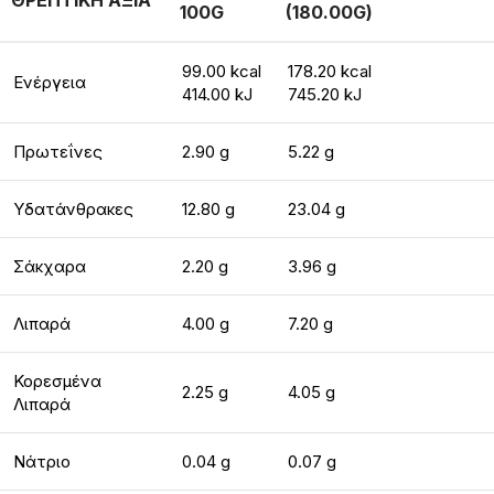
ΘΡΕΠΤΙΚΗ ΑΞΙΑ
100G
(180.00G)
99.00 kcal
178.20 kcal
Ενέργεια
414.00 kJ
745.20 kJ
Πρωτεΐνες
2.90 g
5.22 g
Υδατάνθρακες
12.80 g
23.04 g
Σάκχαρα
2.20 g
3.96 g
Λιπαρά
4.00 g
7.20 g
Κορεσμένα
2.25 g
4.05 g
Λιπαρά
Νάτριο
0.04 g
0.07 g