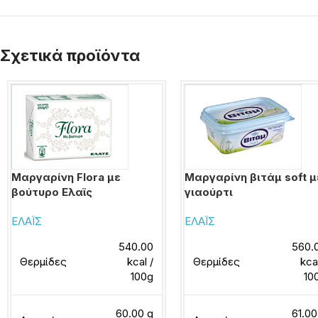
Σχετικά προϊόντα
Μαργαρίνη Flora με
Μαργαρίνη βιτάμ soft μ
βούτυρο Ελαϊς
γιαούρτι
ΕΛΑΪΣ
ΕΛΑΪΣ
540.00
560.
Θερμίδες
kcal /
Θερμίδες
kca
100g
10
60.00 g
61.00