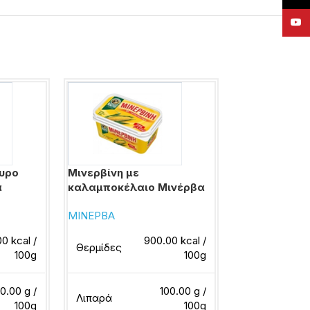
YouT
τυρο
Μινερβίνη με
Νέα φυτίνη 
α
καλαμποκέλαιο Μινέρβα
Ελαϊς
ΜΙΝΕΡΒΑ
ΕΛΑΪΣ
0 kcal /
900.00 kcal /
Θερμίδες
Θερμίδες
100g
100g
0.00 g /
100.00 g /
Λιπαρά
Λιπαρά
100g
100g