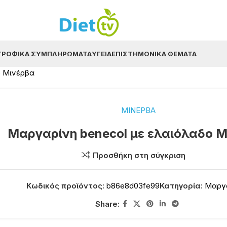
ΤΡΟΦΙΚΆ ΣΥΜΠΛΗΡΏΜΑΤΑ
ΥΓΕΊΑ
ΕΠΙΣΤΗΜΟΝΙΚΆ ΘΈΜΑΤΑ
ο Μινέρβα
ΜΙΝΕΡΒΑ
Μαργαρίνη benecol με ελαιόλαδο 
Προσθήκη στη σύγκριση
Κωδικός προϊόντος:
b86e8d03fe99
Κατηγορία:
Μαργ
Share: