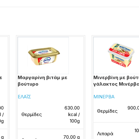
ε
Μαργαρίνη βιτάμ με
Μινερβίνη με βού
βούτυρο
γάλακτος Μινέρβ
ΕΛΑΪΣ
ΜΙΝΕΡΒΑ
00
630.00
900.0
Θερμίδες
l /
Θερμίδες
kcal /
0g
100g
10
Λιπαρά
 g
70.00 g