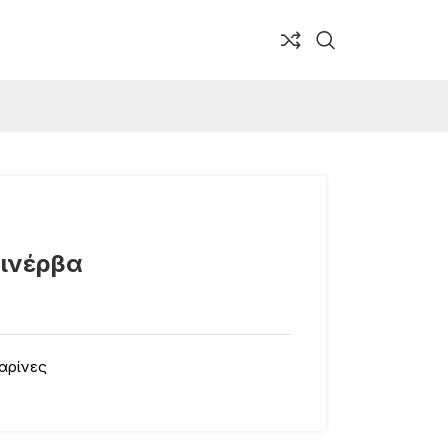
Μινέρβα
αρίνες