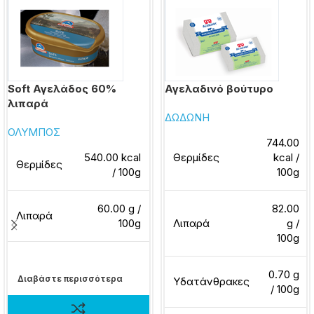
Soft Αγελάδος 60%
Αγελαδινό βούτυρο
λιπαρά
ΔΩΔΩΝΗ
ΟΛΥΜΠΟΣ
744.00
540.00 kcal
Θερμίδες
kcal /
Θερμίδες
/ 100g
100g
60.00 g /
82.00
Λιπαρά
100g
Λιπαρά
g /
100g
0.70 g
Διαβάστε περισσότερα
Υδατάνθρακες
/ 100g