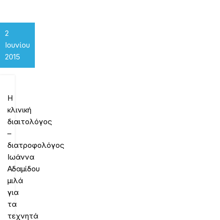
2
Ιουνίου
2015
Η
κλινική
διαιτολόγος
–
διατροφολόγος
Ιωάννα
Αδαμίδου
μιλά
για
τα
τεχνητά