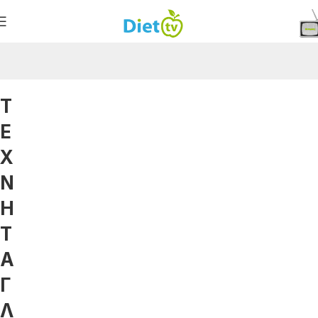
Τ
Ε
Χ
Ν
Η
Τ
Α
Γ
Λ