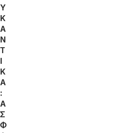
Υ
Κ
Α
Ν
Τ
Ι
Κ
Α
:
Α
Σ
Φ