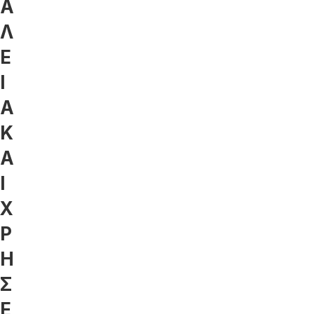
Α
Λ
Ε
Ι
Α
Κ
Α
Ι
Χ
Ρ
Η
Σ
Ε