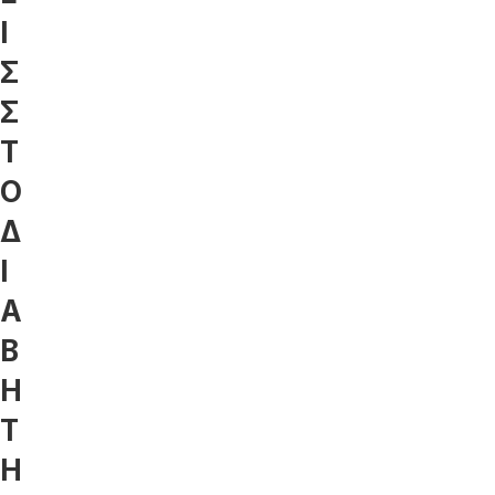
Ι
Σ
Σ
Τ
Ο
Δ
Ι
Α
Β
Η
Τ
Η