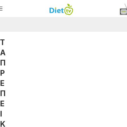
Τ
Α
Π
Ρ
Ε
Π
Ε
Ι
Κ