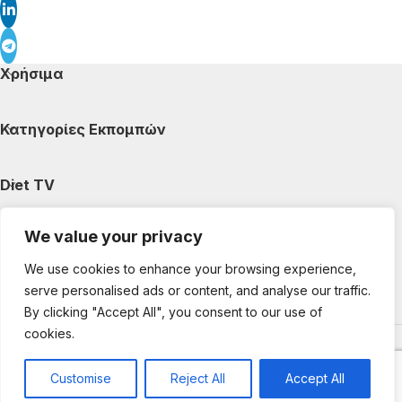
Χρήσιμα
Κατηγορίες Εκπομπών
Diet TV
We value your privacy
Κατηγορίες Άρθρων
We use cookies to enhance your browsing experience,
serve personalised ads or content, and analyse our traffic.
Ακολουθήστε μας
By clicking "Accept All", you consent to our use of
cookies.
Copyright © 2025 DietTV. All Rights Reserved.
Web Design &
development by web-idea.gr
Customise
Reject All
Accept All
0