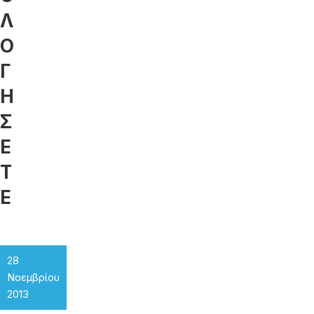
Λ
Ο
Γ
Η
Σ
Ε
Τ
Ε
28
Νοεμβρίου
2013