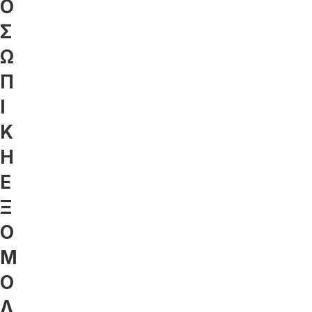
Ο
Σ
Ω
Π
Ι
Κ
Η
Ε
Ξ
Ο
Μ
Ο
Λ