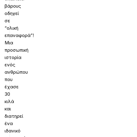
βάρους
οδηγεί
σε
“ολική
επαναφορά”!
Μια
προσωπική
ιστορία
ενός
ανθρώπου
που
έχασε
30
κιλά
και
διατηρεί
ένα
ιδανικό