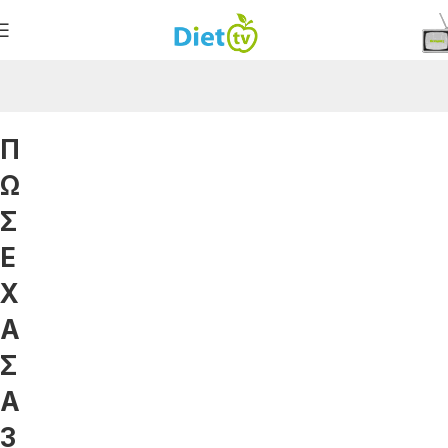
Π
Ω
Σ
Ε
Χ
Α
Σ
Α
3