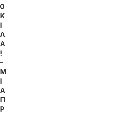
0
Κ
Ι
Λ
Α
!
–
Μ
Ι
Α
Π
Ρ