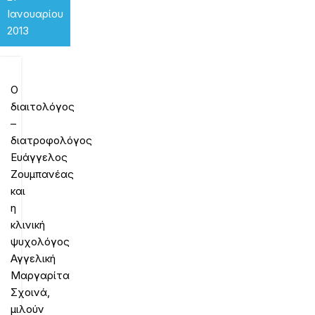
Ιανουαρίου
2013
Ο
διαιτολόγος
–
διατροφολόγος
Ευάγγελος
Ζουμπανέας
και
η
κλινική
ψυχολόγος
Αγγελική
Μαργαρίτα
Σχοινά,
μιλούν