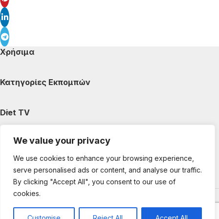
Χρήσιμα
Κατηγορίες Εκπομπών
Diet TV
We value your privacy
Κατηγορίες Άρθρων
We use cookies to enhance your browsing experience,
serve personalised ads or content, and analyse our traffic.
Ακολουθήστε μας
By clicking "Accept All", you consent to our use of
cookies.
Copyright © 2025 DietTV. All Rights Reserved.
Web Design &
development by web-idea.gr
Customise
Reject All
Accept All
0