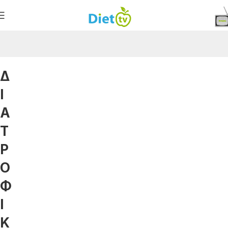
Δ
Ι
Α
Τ
Ρ
Ο
Φ
Ι
Κ