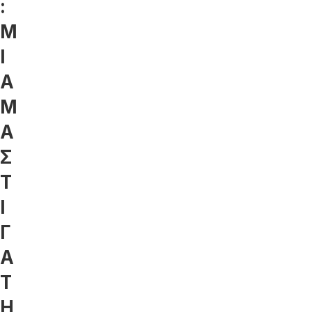
:
Μ
Ι
Α
Μ
Α
Σ
Τ
Ι
Γ
Α
Τ
Η