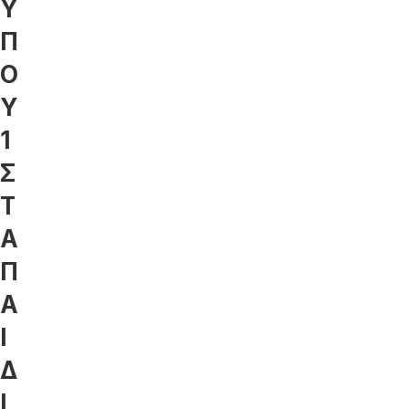
Υ
Π
Ο
Υ
1
Σ
Τ
Α
Π
Α
Ι
Δ
Ι