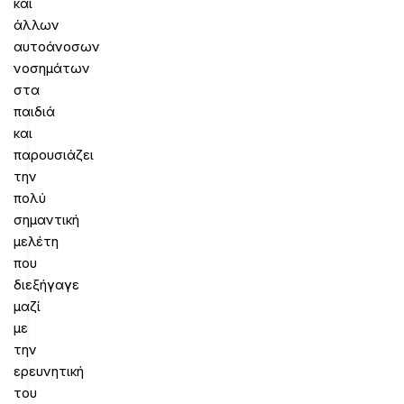
και
άλλων
αυτοάνοσων
νοσημάτων
στα
παιδιά
και
παρουσιάζει
την
πολύ
σημαντική
μελέτη
που
διεξήγαγε
μαζί
με
την
ερευνητική
του