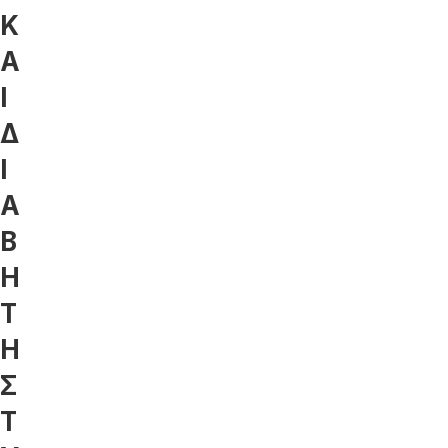
Κ
Α
Ι
Δ
Ι
Α
Β
Η
Τ
Η
Σ
Τ