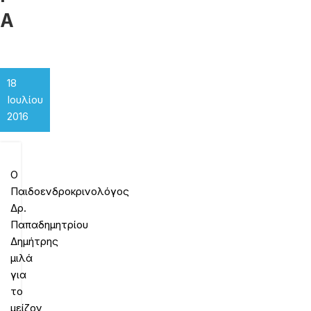
Α
18
Ιουλίου
2016
O
Παιδοενδροκρινολόγος
Δρ.
Παπαδημητρίου
Δημήτρης
μιλά
για
το
μείζον