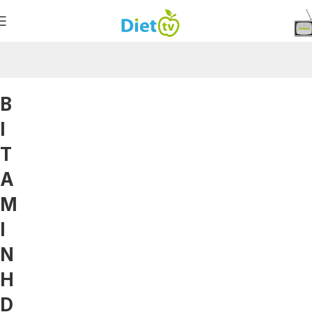
Β
Ι
Τ
Α
Μ
Ι
Ν
Η
D