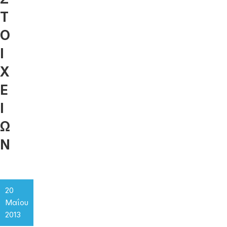
Τ
Ο
Ι
Χ
Ε
Ι
Ω
Ν
20
Μαΐου
2013