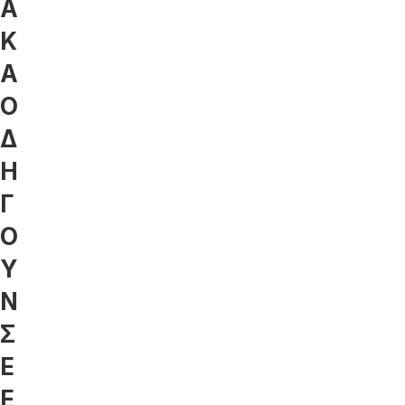
Α
Κ
Α
Ο
Δ
Η
Γ
Ο
Υ
Ν
Σ
Ε
Ε