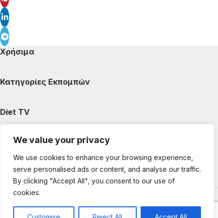
Χρήσιμα
Κατηγορίες Εκπομπών
Diet TV
We value your privacy
Κατηγορίες Άρθρων
We use cookies to enhance your browsing experience,
serve personalised ads or content, and analyse our traffic.
Ακολουθήστε μας
By clicking "Accept All", you consent to our use of
cookies.
Copyright © 2025 DietTV. All Rights Reserved.
Web Design &
development by web-idea.gr
Customise
Reject All
Accept All
0