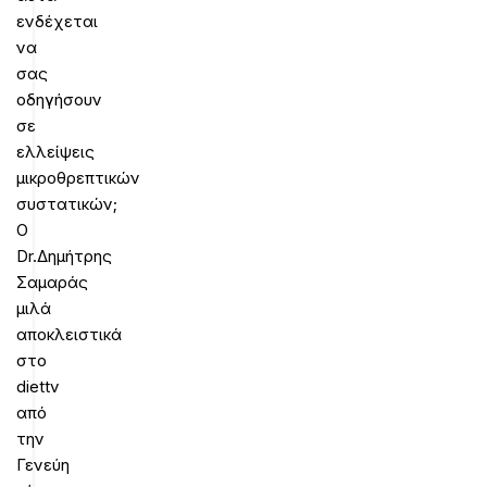
ενδέχεται
να
σας
οδηγήσουν
σε
ελλείψεις
μικροθρεπτικών
συστατικών;
O
Dr.Δημήτρης
Σαμαράς
μιλά
αποκλειστικά
στο
diettv
από
την
Γενεύη