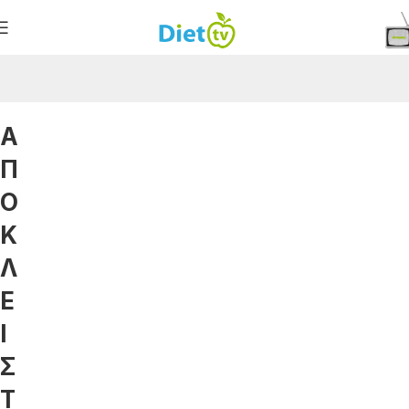
Α
Π
Ο
Κ
Λ
Ε
Ι
Σ
Τ