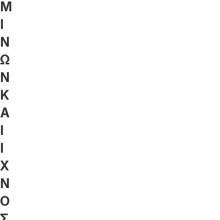
Μ
Ι
Ν
Ω
Ν
Κ
Α
Ι
Ι
Χ
Ν
Ο
Σ