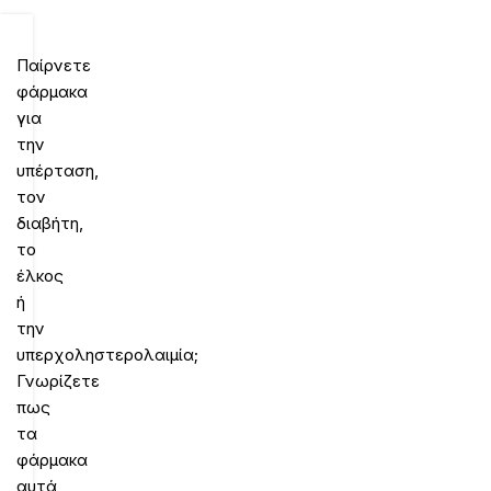
Παίρνετε
φάρμακα
για
την
υπέρταση,
τον
διαβήτη,
το
έλκος
ή
την
υπερχοληστερολαιμία;
Γνωρίζετε
πως
τα
φάρμακα
αυτά