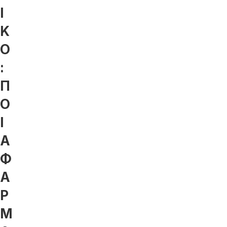
Ι
Κ
Ο
:
Π
Ο
Ι
Α
Φ
Α
Ρ
Μ