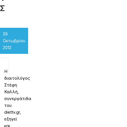
Σ
29
Οκτωβρίου
2012
Η
διαιτολόγος
Στέφη
Καλλή,
συνεργάτιδα
του
diettv.gr,
εξηγεί
και