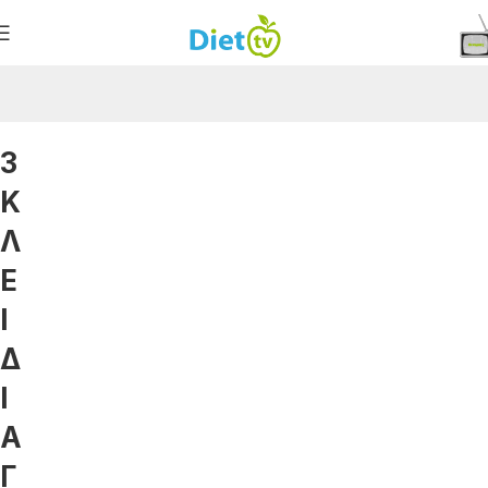
3
Κ
Λ
Ε
Ι
Δ
Ι
Α
Γ