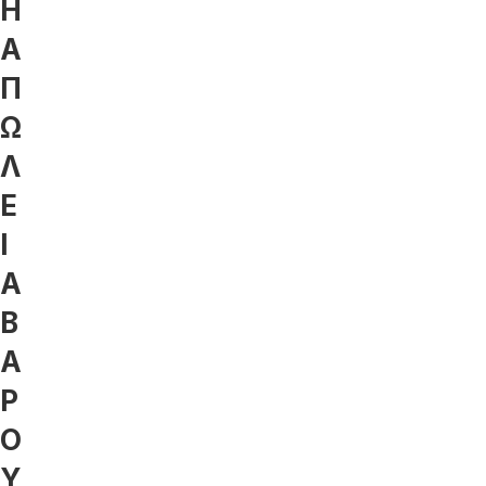
Η
Α
Π
Ω
Λ
Ε
Ι
Α
Β
Α
Ρ
Ο
Υ